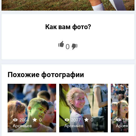
Как вам фото?
Похожие фотографии
2064
0
2077
0
1898
Арсеньев
Арсеньев
Арсеньев
0
0
0