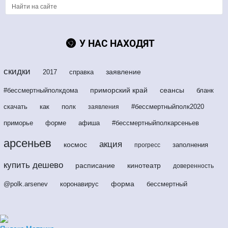
У НАС НАХОДЯТ
скидки
заявление
2017
справка
приморский край
сеансы
#бессмертныйполкдома
бланк
скачать
как
полк
#бессмертныйполк2020
заявления
приморье
форме
афиша
#бессмертныйполкарсеньев
арсеньев
акция
космос
заполнения
прогресс
купить дешево
расписание
кинотеатр
доверенность
форма
@polk.arsenev
коронавирус
бессмертный