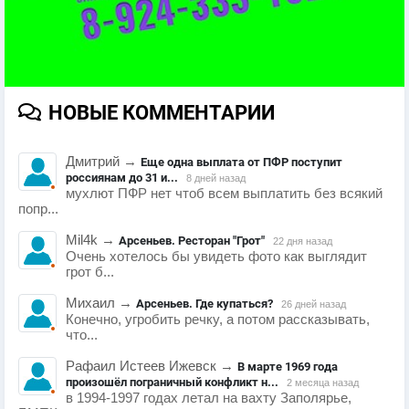
НОВЫЕ КОММЕНТАРИИ
Дмитрий
→
Еще одна выплата от ПФР поступит
россиянам до 31 и...
8 дней назад
мухлют ПФР нет чтоб всем выплатить без всякий
попр...
Mil4k
→
Арсеньев. Ресторан "Грот"
22 дня назад
Очень хотелось бы увидеть фото как выглядит
грот б...
Михаил
→
Арсеньев. Где купаться?
26 дней назад
Конечно, угробить речку, а потом рассказывать,
что...
Рафаил Истеев Ижевск
→
В марте 1969 года
произошёл пограничный конфликт н...
2 месяца назад
в 1994-1997 годах летал на вахту Заполярье,