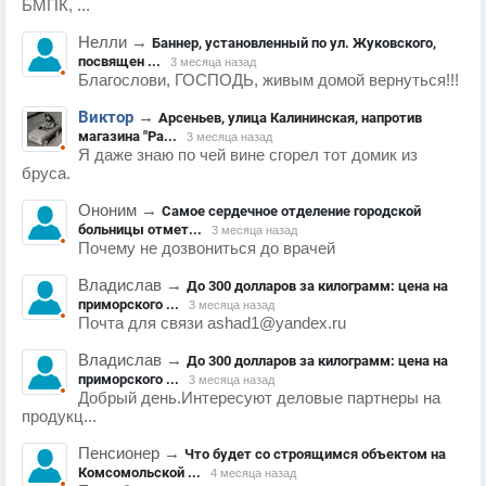
БМПК, ...
Нелли
→
Баннер, установленный по ул. Жуковского,
посвящен ...
3 месяца назад
Благослови, ГОСПОДЬ, живым домой вернуться!!!
Виктор
→
Арсеньев, улица Калининская, напротив
магазина "Ра...
3 месяца назад
Я даже знаю по чей вине сгорел тот домик из
бруса.
Ононим
→
Самое сердечное отделение городской
больницы отмет...
3 месяца назад
Почему не дозвониться до врачей
Владислав
→
До 300 долларов за килограмм: цена на
приморского ...
3 месяца назад
Почта для связи ashad1@yandex.ru
Владислав
→
До 300 долларов за килограмм: цена на
приморского ...
3 месяца назад
Добрый день.Интересуют деловые партнеры на
продукц...
Пенсионер
→
Что будет со строящимся объектом на
Комсомольской ...
4 месяца назад