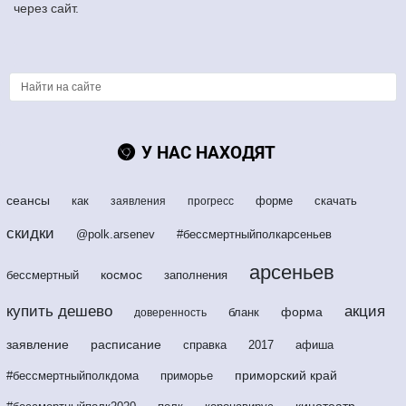
через сайт.
У НАС НАХОДЯТ
сеансы
как
форме
скачать
заявления
прогресс
скидки
@polk.arsenev
#бессмертныйполкарсеньев
арсеньев
космос
бессмертный
заполнения
купить дешево
акция
форма
бланк
доверенность
заявление
расписание
справка
2017
афиша
приморский край
#бессмертныйполкдома
приморье