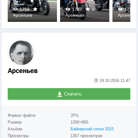
1756
0
1787
0
1724
Арсеньев
Арсеньев
Арсеньев
0
0
0
Арсеньев
19.10.2016
11:47
Скачать
Формат файла
JPG
Размер
1200×800
Альбом
Байкерский сезон 2015
Просмотры
1357 просмотров