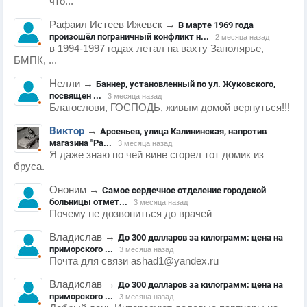
что...
Рафаил Истеев Ижевск
→
В марте 1969 года
произошёл пограничный конфликт н...
2 месяца назад
в 1994-1997 годах летал на вахту Заполярье,
БМПК, ...
Нелли
→
Баннер, установленный по ул. Жуковского,
посвящен ...
3 месяца назад
Благослови, ГОСПОДЬ, живым домой вернуться!!!
Виктор
→
Арсеньев, улица Калининская, напротив
магазина "Ра...
3 месяца назад
Я даже знаю по чей вине сгорел тот домик из
бруса.
Ононим
→
Самое сердечное отделение городской
больницы отмет...
3 месяца назад
Почему не дозвониться до врачей
Владислав
→
До 300 долларов за килограмм: цена на
приморского ...
3 месяца назад
Почта для связи ashad1@yandex.ru
Владислав
→
До 300 долларов за килограмм: цена на
приморского ...
3 месяца назад