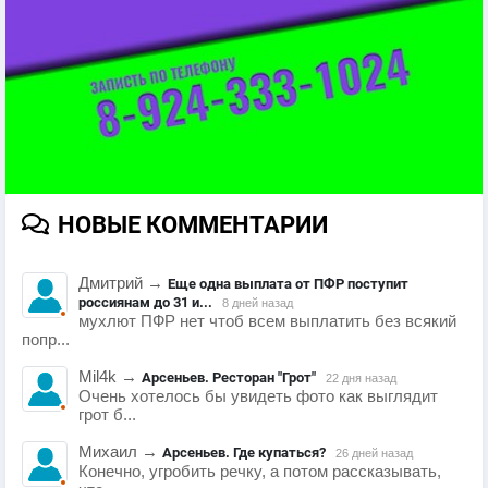
НОВЫЕ КОММЕНТАРИИ
Дмитрий
→
Еще одна выплата от ПФР поступит
россиянам до 31 и...
8 дней назад
мухлют ПФР нет чтоб всем выплатить без всякий
попр...
Mil4k
→
Арсеньев. Ресторан "Грот"
22 дня назад
Очень хотелось бы увидеть фото как выглядит
грот б...
Михаил
→
Арсеньев. Где купаться?
26 дней назад
Конечно, угробить речку, а потом рассказывать,