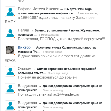
что...
Рафаил Истеев Ижевск
→
В марте 1969 года
произошёл пограничный конфликт н...
2 месяца назад
в 1994-1997 годах летал на вахту Заполярье,
БМПК, ...
Нелли
→
Баннер, установленный по ул. Жуковского,
посвящен ...
3 месяца назад
Благослови, ГОСПОДЬ, живым домой вернуться!!!
Виктор
→
Арсеньев, улица Калининская, напротив
магазина "Ра...
3 месяца назад
Я даже знаю по чей вине сгорел тот домик из
бруса.
Ононим
→
Самое сердечное отделение городской
больницы отмет...
3 месяца назад
Почему не дозвониться до врачей
Владислав
→
До 300 долларов за килограмм: цена на
приморского ...
3 месяца назад
Почта для связи ashad1@yandex.ru
Владислав
→
До 300 долларов за килограмм: цена на
приморского ...
3 месяца назад