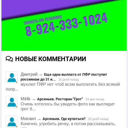
НОВЫЕ КОММЕНТАРИИ
Дмитрий
→
Еще одна выплата от ПФР поступит
россиянам до 31 и...
10 дней назад
мухлют ПФР нет чтоб всем выплатить без всякий
попр...
Mil4k
→
Арсеньев. Ресторан "Грот"
24 дня назад
Очень хотелось бы увидеть фото как выглядит
грот б...
Михаил
→
Арсеньев. Где купаться?
28 дней назад
Конечно, угробить речку, а потом рассказывать,