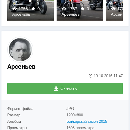
1758
0
1787
0
1724
Арсеньев
Арсеньев
Арсеньев
0
0
0
Арсеньев
19.10.2016
11:47
Скачать
Формат файла
JPG
Размер
1200×800
Альбом
Байкерский сезон 2015
Просмотры
1603 просмотра