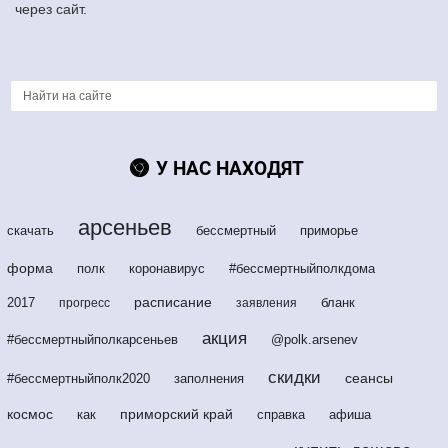
через сайт.
У НАС НАХОДЯТ
арсеньев
скачать
бессмертный
приморье
форма
полк
коронавирус
#бессмертныйполкдома
расписание
2017
бланк
прогресс
заявления
акция
#бессмертныйполкарсеньев
@polk.arsenev
скидки
сеансы
#бессмертныйполк2020
заполнения
космос
приморский край
как
справка
афиша