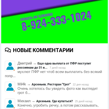
НОВЫЕ КОММЕНТАРИИ
Дмитрий
→
Еще одна выплата от ПФР поступит
россиянам до 31 и...
7 дней назад
мухлют ПФР нет чтоб всем выплатить без всякий
попр...
Mil4k
→
Арсеньев. Ресторан "Грот"
22 дня назад
Очень хотелось бы увидеть фото как выглядит
грот б...
Михаил
→
Арсеньев. Где купаться?
25 дней назад
Конечно, угробить речку, а потом рассказывать,