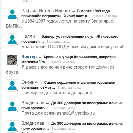
что...
Рафаил Истеев Ижевск
→
В марте 1969 года
произошёл пограничный конфликт н...
2 месяца назад
в 1994-1997 годах летал на вахту Заполярье,
БМПК, ...
Нелли
→
Баннер, установленный по ул. Жуковского,
посвящен ...
3 месяца назад
Благослови, ГОСПОДЬ, живым домой вернуться!!!
Виктор
→
Арсеньев, улица Калининская, напротив
магазина "Ра...
3 месяца назад
Я даже знаю по чей вине сгорел тот домик из
бруса.
Ононим
→
Самое сердечное отделение городской
больницы отмет...
3 месяца назад
Почему не дозвониться до врачей
Владислав
→
До 300 долларов за килограмм: цена на
приморского ...
3 месяца назад
Почта для связи ashad1@yandex.ru
Владислав
→
До 300 долларов за килограмм: цена на
приморского ...
3 месяца назад