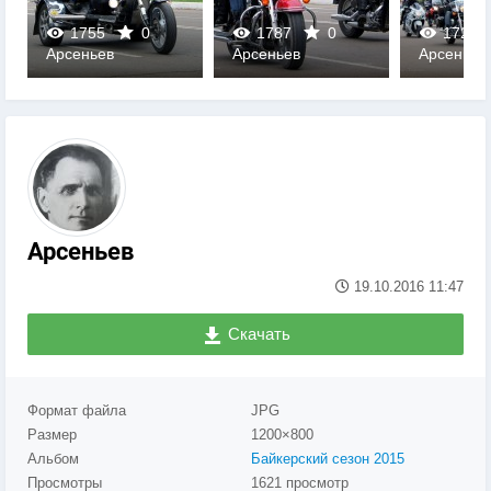
1755
0
1787
0
1724
Арсеньев
Арсеньев
Арсеньев
0
0
0
Арсеньев
19.10.2016
11:47
Скачать
Формат файла
JPG
Размер
1200×800
Альбом
Байкерский сезон 2015
Просмотры
1621 просмотр