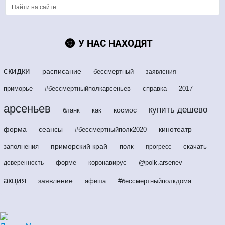
У НАС НАХОДЯТ
скидки
расписание
бессмертный
заявления
приморье
#бессмертныйполкарсеньев
справка
2017
арсеньев
купить дешево
космос
бланк
как
форма
сеансы
кинотеатр
#бессмертныйполк2020
приморский край
заполнения
полк
скачать
прогресс
форме
коронавирус
@polk.arsenev
доверенность
акция
заявление
афиша
#бессмертныйполкдома