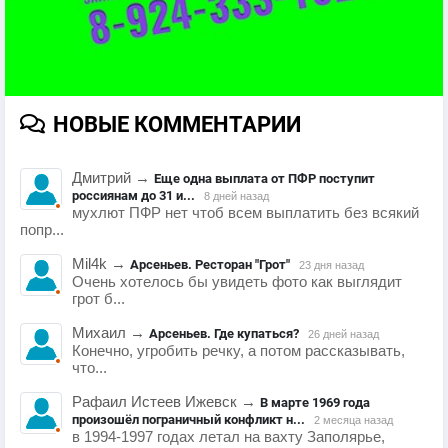
НОВЫЕ КОММЕНТАРИИ
Дмитрий
→
Еще одна выплата от ПФР поступит
россиянам до 31 и...
8 дней назад
мухлют ПФР нет чтоб всем выплатить без всякий
попр...
Mil4k
→
Арсеньев. Ресторан "Грот"
23 дня назад
Очень хотелось бы увидеть фото как выглядит
грот б...
Михаил
→
Арсеньев. Где купаться?
26 дней назад
Конечно, угробить речку, а потом рассказывать,
что...
Рафаил Истеев Ижевск
→
В марте 1969 года
произошёл пограничный конфликт н...
2 месяца назад
в 1994-1997 годах летал на вахту Заполярье,