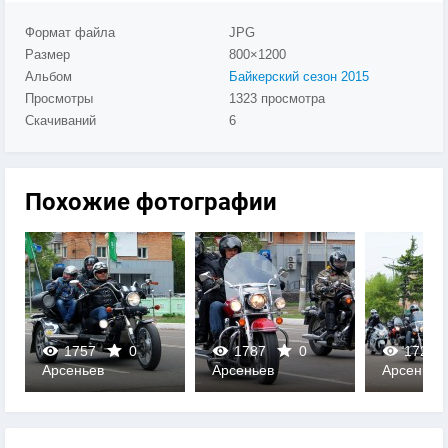
Формат файла
JPG
Размер
800×1200
Альбом
Байкерский сезон 2015
Просмотры
1323 просмотра
Скачиваний
6
Похожие фотографии
1757
0
1787
0
1724
Арсеньев
Арсеньев
Арсеньев
0
0
0