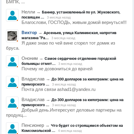
БМПК, ...
Нелли
→
Баннер, установленный по ул. Жуковского,
посвящен ...
3 месяца назад
Благослови, ГОСПОДЬ, живым домой вернуться!!!
Виктор
→
Арсеньев, улица Калининская, напротив
магазина "Ра...
3 месяца назад
Я даже знаю по чей вине сгорел тот домик из
бруса.
Ононим
→
Самое сердечное отделение городской
больницы отмет...
3 месяца назад
Почему не дозвониться до врачей
Владислав
→
До 300 долларов за килограмм: цена на
приморского ...
3 месяца назад
Почта для связи ashad1@yandex.ru
Владислав
→
До 300 долларов за килограмм: цена на
приморского ...
3 месяца назад
Добрый день.Интересуют деловые партнеры на
продукц...
Пенсионер
→
Что будет со строящимся объектом на
Комсомольской ...
4 месяца назад