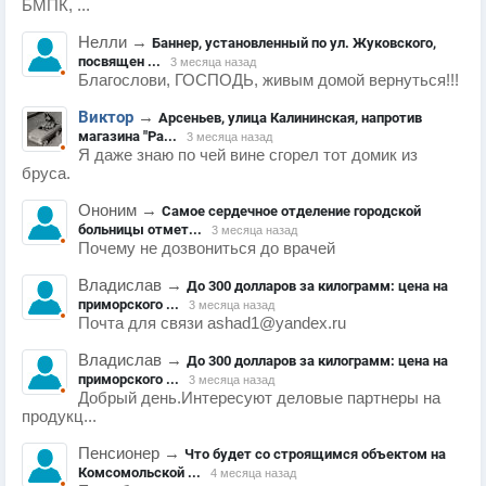
БМПК, ...
Нелли
→
Баннер, установленный по ул. Жуковского,
посвящен ...
3 месяца назад
Благослови, ГОСПОДЬ, живым домой вернуться!!!
Виктор
→
Арсеньев, улица Калининская, напротив
магазина "Ра...
3 месяца назад
Я даже знаю по чей вине сгорел тот домик из
бруса.
Ононим
→
Самое сердечное отделение городской
больницы отмет...
3 месяца назад
Почему не дозвониться до врачей
Владислав
→
До 300 долларов за килограмм: цена на
приморского ...
3 месяца назад
Почта для связи ashad1@yandex.ru
Владислав
→
До 300 долларов за килограмм: цена на
приморского ...
3 месяца назад
Добрый день.Интересуют деловые партнеры на
продукц...
Пенсионер
→
Что будет со строящимся объектом на
Комсомольской ...
4 месяца назад