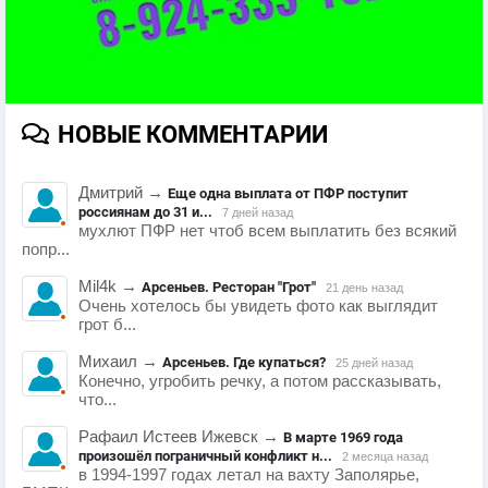
НОВЫЕ КОММЕНТАРИИ
Дмитрий
→
Еще одна выплата от ПФР поступит
россиянам до 31 и...
7 дней назад
мухлют ПФР нет чтоб всем выплатить без всякий
попр...
Mil4k
→
Арсеньев. Ресторан "Грот"
21 день назад
Очень хотелось бы увидеть фото как выглядит
грот б...
Михаил
→
Арсеньев. Где купаться?
25 дней назад
Конечно, угробить речку, а потом рассказывать,
что...
Рафаил Истеев Ижевск
→
В марте 1969 года
произошёл пограничный конфликт н...
2 месяца назад
в 1994-1997 годах летал на вахту Заполярье,