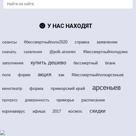
У НАС НАХОДЯТ
сеансы
заявление
#бессмертныйполк2020
справка
скачать
@polk.arsenev
#бессмертныйполкдома
заявления
купить дешево
заполнения
бессмертный
бланк
акция
полк
форме
как
#бессмертныйполкарсеньев
арсеньев
кинотеатр
форма
приморский край
расписание
приморье
прогресс
доверенность
скидки
космос
коронавирус
афиша
2017