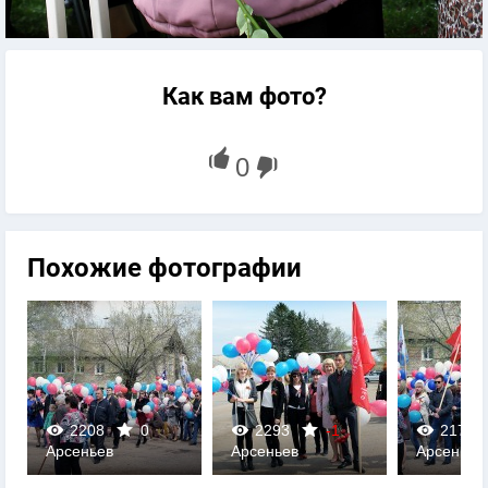
Как вам фото?
Похожие фотографии
2208
0
2293
-1
2176
Арсеньев
Арсеньев
Арсеньев
0
0
0