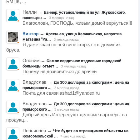
БМПК, ...
Нелли
→
Баннер, установленный по ул. Жуковского,
посвящен ...
3 месяца назад
Благослови, ГОСПОДЬ, живым домой вернуться!!!
Виктор
→
Арсеньев, улица Калининская, напротив
магазина "Ра...
3 месяца назад
Я даже знаю по чей вине сгорел тот домик из
бруса.
Ононим
→
Самое сердечное отделение городской
больницы отмет...
3 месяца назад
Почему не дозвониться до врачей
Владислав
→
До 300 долларов за килограмм: цена на
приморского ...
3 месяца назад
Почта для связи ashad1@yandex.ru
Владислав
→
До 300 долларов за килограмм: цена на
приморского ...
3 месяца назад
Добрый день.Интересуют деловые партнеры на
продукц...
Пенсионер
→
Что будет со строящимся объектом на
Комсомольской ...
4 месяца назад