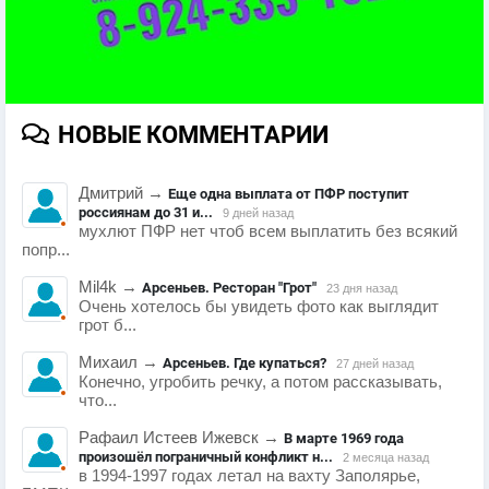
НОВЫЕ КОММЕНТАРИИ
Дмитрий
→
Еще одна выплата от ПФР поступит
россиянам до 31 и...
9 дней назад
мухлют ПФР нет чтоб всем выплатить без всякий
попр...
Mil4k
→
Арсеньев. Ресторан "Грот"
23 дня назад
Очень хотелось бы увидеть фото как выглядит
грот б...
Михаил
→
Арсеньев. Где купаться?
27 дней назад
Конечно, угробить речку, а потом рассказывать,
что...
Рафаил Истеев Ижевск
→
В марте 1969 года
произошёл пограничный конфликт н...
2 месяца назад
в 1994-1997 годах летал на вахту Заполярье,