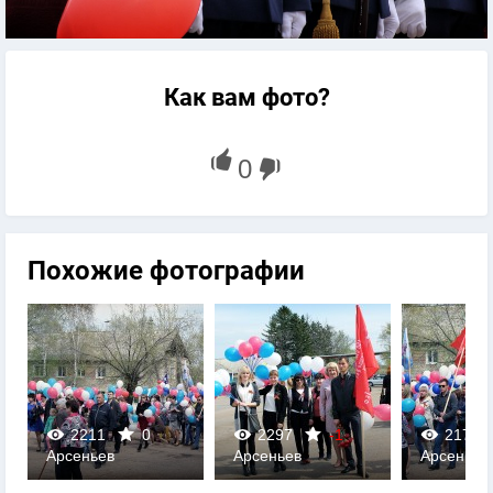
Как вам фото?
Похожие фотографии
2297
-1
2178
0
19
Арсеньев
Арсеньев
Арсе
0
0
0