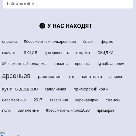
У НАС НАХОДЯТ
справка
#бессмертныйполкарсеньев
бланк
форме
акция
скидки
форма
скачать
доверенность
космос
#бессмертныйполкдома
@polk.arsenev
прогресс
арсеньев
расписание
кинотеатр
как
афиша
купить дешево
приморский край
заполнения
сеансы
бессмертный
2017
коронавирус
заявления
заявление
полк
#бессмертныйполк2020
приморье