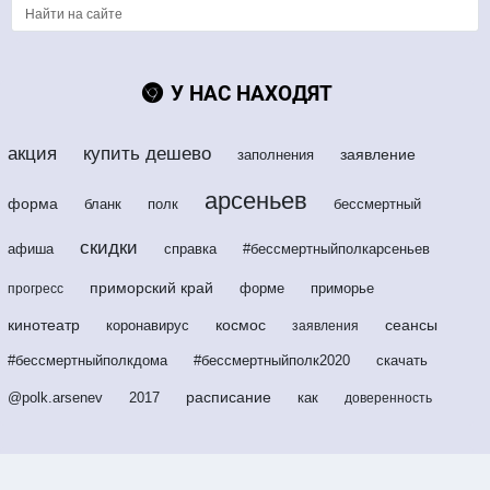
У НАС НАХОДЯТ
акция
купить дешево
заявление
заполнения
арсеньев
форма
бланк
полк
бессмертный
скидки
афиша
справка
#бессмертныйполкарсеньев
приморский край
форме
приморье
прогресс
кинотеатр
космос
сеансы
коронавирус
заявления
#бессмертныйполкдома
#бессмертныйполк2020
скачать
расписание
@polk.arsenev
2017
как
доверенность