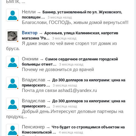
БМПК, ...
Нелли
→
Баннер, установленный по ул. Жуковского,
посвящен ...
3 месяца назад
Благослови, ГОСПОДЬ, живым домой вернуться!!!
Виктор
→
Арсеньев, улица Калининская, напротив
магазина "Ра...
3 месяца назад
Я даже знаю по чей вине сгорел тот домик из
бруса.
Ононим
→
Самое сердечное отделение городской
больницы отмет...
3 месяца назад
Почему не дозвониться до врачей
Владислав
→
До 300 долларов за килограмм: цена на
приморского ...
3 месяца назад
Почта для связи ashad1@yandex.ru
Владислав
→
До 300 долларов за килограмм: цена на
приморского ...
3 месяца назад
Добрый день.Интересуют деловые партнеры на
продукц...
Пенсионер
→
Что будет со строящимся объектом на
Комсомольской ...
4 месяца назад