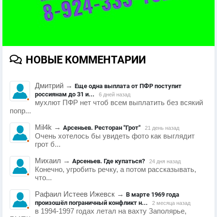
НОВЫЕ КОММЕНТАРИИ
Дмитрий
→
Еще одна выплата от ПФР поступит
россиянам до 31 и...
6 дней назад
мухлют ПФР нет чтоб всем выплатить без всякий
попр...
Mil4k
→
Арсеньев. Ресторан "Грот"
21 день назад
Очень хотелось бы увидеть фото как выглядит
грот б...
Михаил
→
Арсеньев. Где купаться?
24 дня назад
Конечно, угробить речку, а потом рассказывать,
что...
Рафаил Истеев Ижевск
→
В марте 1969 года
произошёл пограничный конфликт н...
2 месяца назад
в 1994-1997 годах летал на вахту Заполярье,