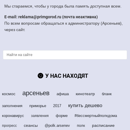
Мы стараемся, чтобы у города была память доступная всем.
E-mail: reklama@primgorod.ru (почта неактивна)
По всем вопросам обращаться к администратору (Арсеньев),
через сайт.
У НАС НАХОДЯТ
арсеньев
космос
кинотеатр
афиша
бланк
купить дешево
заполнения
приморье
2017
коронавирус
форме
#бессмертныйполкдома
заявления
сеансы
расписание
@polk.arsenev
полк
прогресс