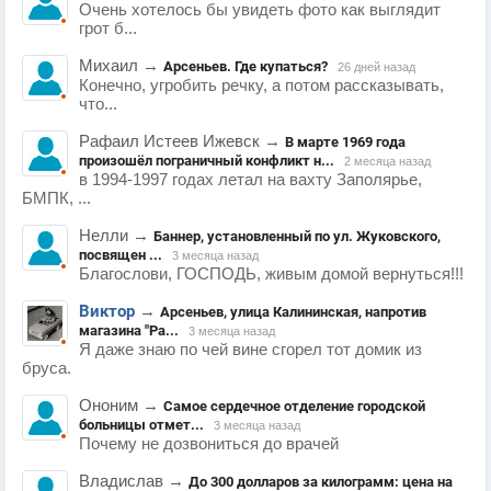
Очень хотелось бы увидеть фото как выглядит
грот б...
Михаил
→
Арсеньев. Где купаться?
26 дней назад
Конечно, угробить речку, а потом рассказывать,
что...
Рафаил Истеев Ижевск
→
В марте 1969 года
произошёл пограничный конфликт н...
2 месяца назад
в 1994-1997 годах летал на вахту Заполярье,
БМПК, ...
Нелли
→
Баннер, установленный по ул. Жуковского,
посвящен ...
3 месяца назад
Благослови, ГОСПОДЬ, живым домой вернуться!!!
Виктор
→
Арсеньев, улица Калининская, напротив
магазина "Ра...
3 месяца назад
Я даже знаю по чей вине сгорел тот домик из
бруса.
Ононим
→
Самое сердечное отделение городской
больницы отмет...
3 месяца назад
Почему не дозвониться до врачей
Владислав
→
До 300 долларов за килограмм: цена на