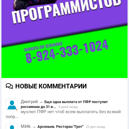
НОВЫЕ КОММЕНТАРИИ
Дмитрий
→
Еще одна выплата от ПФР поступит
россиянам до 31 и...
8 дней назад
мухлют ПФР нет чтоб всем выплатить без всякий
попр...
Mil4k
→
Арсеньев. Ресторан "Грот"
23 дня назад