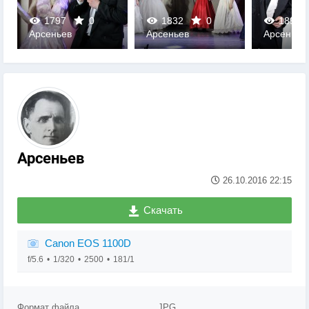
1797
0
1832
0
1898
Арсеньев
Арсеньев
Арсеньев
0
0
0
Арсеньев
26.10.2016
22:15
Скачать
Canon EOS 1100D
f/5.6
1/320
2500
181/1
Формат файла
JPG