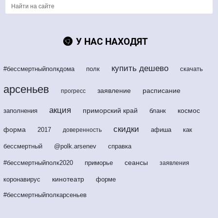
У НАС НАХОДЯТ
купить дешево
#бессмертныйполкдома
полк
скачать
арсеньев
заявление
расписание
прогресс
акция
приморский край
космос
заполнения
бланк
скидки
форма
2017
афиша
как
доверенность
бессмертный
@polk.arsenev
справка
сеансы
#бессмертныйполк2020
приморье
заявления
кинотеатр
коронавирус
форме
#бессмертныйполкарсеньев