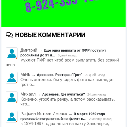
НОВЫЕ КОММЕНТАРИИ
Дмитрий
→
Еще одна выплата от ПФР поступит
россиянам до 31 и...
6 дней назад
мухлют ПФР нет чтоб всем выплатить без всякий
попр...
Mil4k
→
Арсеньев. Ресторан "Грот"
20 дней назад
Очень хотелось бы увидеть фото как выглядит
грот б...
Михаил
→
Арсеньев. Где купаться?
24 дня назад
Конечно, угробить речку, а потом рассказывать,
что...
Рафаил Истеев Ижевск
→
В марте 1969 года
произошёл пограничный конфликт н...
2 месяца назад
в 1994-1997 годах летал на вахту Заполярье,