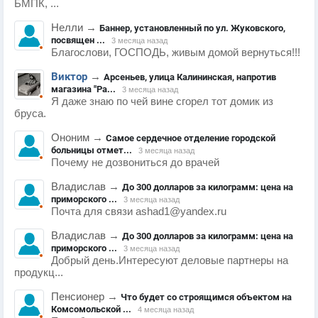
БМПК, ...
Нелли
→
Баннер, установленный по ул. Жуковского,
посвящен ...
3 месяца назад
Благослови, ГОСПОДЬ, живым домой вернуться!!!
Виктор
→
Арсеньев, улица Калининская, напротив
магазина "Ра...
3 месяца назад
Я даже знаю по чей вине сгорел тот домик из
бруса.
Ононим
→
Самое сердечное отделение городской
больницы отмет...
3 месяца назад
Почему не дозвониться до врачей
Владислав
→
До 300 долларов за килограмм: цена на
приморского ...
3 месяца назад
Почта для связи ashad1@yandex.ru
Владислав
→
До 300 долларов за килограмм: цена на
приморского ...
3 месяца назад
Добрый день.Интересуют деловые партнеры на
продукц...
Пенсионер
→
Что будет со строящимся объектом на
Комсомольской ...
4 месяца назад