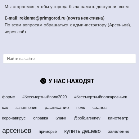
Мы стараемся, чтобы у города была память доступная всем.
E-mail: reklama@primgorod.ru (почта неактивна)
По всем вопросам обращаться к администратору (Арсеньев),
через сайт.
У НАС НАХОДЯТ
форме
#бессмертныйполк2020
#бессмертныйполкарсеньев
расписание
сеансы
как
заполнения
полк
кинотеатр
коронавирус
справка
бланк
@polk.arsenev
арсеньев
купить дешево
заявление
приморье