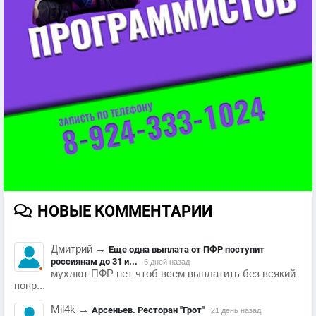
НОВЫЕ КОММЕНТАРИИ
Дмитрий
→
Еще одна выплата от ПФР поступит
россиянам до 31 и...
6 дней назад
мухлют ПФР нет чтоб всем выплатить без всякий
попр...
Mil4k
→
Арсеньев. Ресторан "Грот"
21 день назад