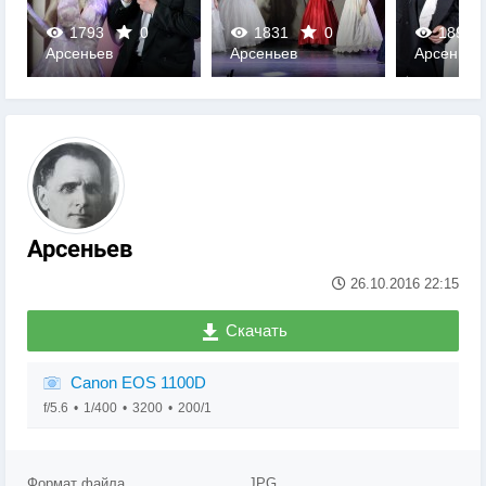
1793
0
1831
0
1897
Арсеньев
Арсеньев
Арсеньев
0
0
0
Арсеньев
26.10.2016
22:15
Скачать
Canon EOS 1100D
f/5.6
1/400
3200
200/1
Формат файла
JPG