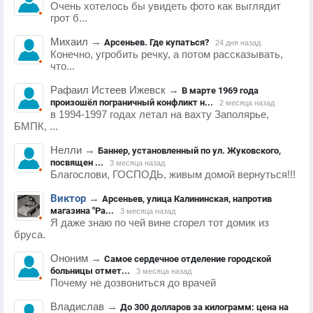
Очень хотелось бы увидеть фото как выглядит
грот б...
Михаил
→
Арсеньев. Где купаться?
24 дня назад
Конечно, угробить речку, а потом рассказывать,
что...
Рафаил Истеев Ижевск
→
В марте 1969 года
произошёл пограничный конфликт н...
2 месяца назад
в 1994-1997 годах летал на вахту Заполярье,
БМПК, ...
Нелли
→
Баннер, установленный по ул. Жуковского,
посвящен ...
3 месяца назад
Благослови, ГОСПОДЬ, живым домой вернуться!!!
Виктор
→
Арсеньев, улица Калининская, напротив
магазина "Ра...
3 месяца назад
Я даже знаю по чей вине сгорел тот домик из
бруса.
Ононим
→
Самое сердечное отделение городской
больницы отмет...
3 месяца назад
Почему не дозвониться до врачей
Владислав
→
До 300 долларов за килограмм: цена на