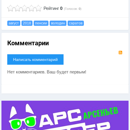
Рейтинг
0
(Голосов:
0
)
август
2018
пенсии
володин
саратов
Комментарии
RS
Написать комментарий
Нет комментариев. Ваш будет первым!