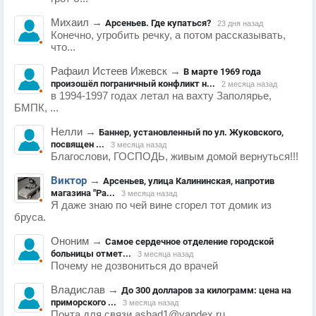
Михаил
→
Арсеньев. Где купаться?
23 дня назад
Конечно, угробить речку, а потом рассказывать,
что...
Рафаил Истеев Ижевск
→
В марте 1969 года
произошёл пограничный конфликт н...
2 месяца назад
в 1994-1997 годах летал на вахту Заполярье,
БМПК, ...
Нелли
→
Баннер, установленный по ул. Жуковского,
посвящен ...
3 месяца назад
Благослови, ГОСПОДЬ, живым домой вернуться!!!
Виктор
→
Арсеньев, улица Калининская, напротив
магазина "Ра...
3 месяца назад
Я даже знаю по чей вине сгорел тот домик из
бруса.
Ононим
→
Самое сердечное отделение городской
больницы отмет...
3 месяца назад
Почему не дозвониться до врачей
Владислав
→
До 300 долларов за килограмм: цена на
приморского ...
3 месяца назад
Почта для связи ashad1@yandex.ru