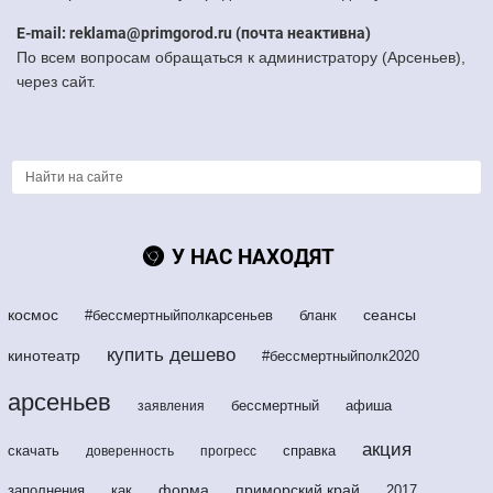
E-mail: reklama@primgorod.ru (почта неактивна)
По всем вопросам обращаться к администратору (Арсеньев),
через сайт.
У НАС НАХОДЯТ
космос
сеансы
#бессмертныйполкарсеньев
бланк
купить дешево
кинотеатр
#бессмертныйполк2020
арсеньев
бессмертный
афиша
заявления
акция
скачать
справка
доверенность
прогресс
форма
приморский край
заполнения
как
2017