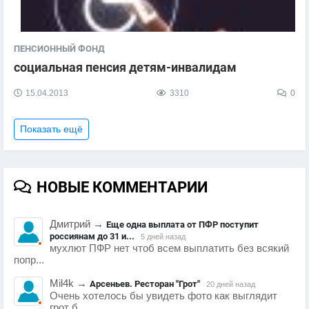
ПЕНСИОННЫЙ ФОНД
социальная пенсия детям-инвалидам
15.04.2013
3310
0
Показать ещё
НОВЫЕ КОММЕНТАРИИ
Дмитрий
→
Еще одна выплата от ПФР поступит
россиянам до 31 и...
5 дней назад
мухлют ПФР нет чтоб всем выплатить без всякий
попр...
Mil4k
→
Арсеньев. Ресторан "Грот"
20 дней назад
Очень хотелось бы увидеть фото как выглядит
грот б...