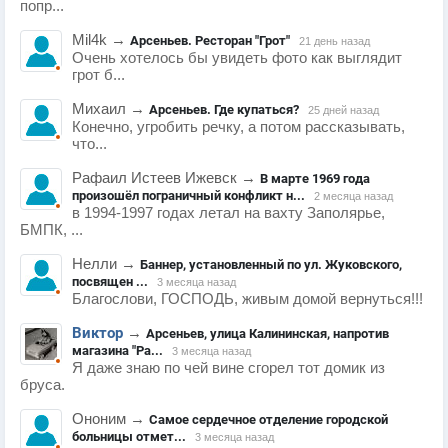
попр...
Mil4k
→
Арсеньев. Ресторан "Грот"
21 день назад
Очень хотелось бы увидеть фото как выглядит
грот б...
Михаил
→
Арсеньев. Где купаться?
25 дней назад
Конечно, угробить речку, а потом рассказывать,
что...
Рафаил Истеев Ижевск
→
В марте 1969 года
произошёл пограничный конфликт н...
2 месяца назад
в 1994-1997 годах летал на вахту Заполярье,
БМПК, ...
Нелли
→
Баннер, установленный по ул. Жуковского,
посвящен ...
3 месяца назад
Благослови, ГОСПОДЬ, живым домой вернуться!!!
Виктор
→
Арсеньев, улица Калининская, напротив
магазина "Ра...
3 месяца назад
Я даже знаю по чей вине сгорел тот домик из
бруса.
Ононим
→
Самое сердечное отделение городской
больницы отмет...
3 месяца назад