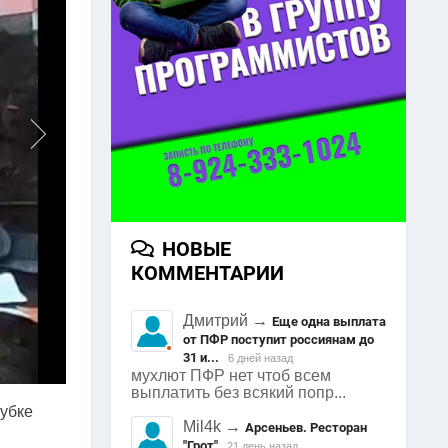
НОВЫЕ
КОММЕНТАРИИ
Дмитрий
→
Еще одна выплата
от ПФР поступит россиянам до
31 и...
6 дней назад
мухлют ПФР нет чтоб всем
выплатить без всякий попр...
рубке
Mil4k
→
Арсеньев. Ресторан
"Грот"
21 день назад