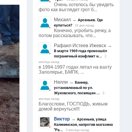
Очень хотелось бы увидеть
фото как выглядит грот б...
Михаил
→
Арсеньев. Где
купаться?
24 дня назад
Конечно, угробить речку, а
потом рассказывать, что...
Рафаил Истеев Ижевск
→
В марте 1969 года произошёл
пограничный конфликт н...
2
месяца назад
в 1994-1997 годах летал на вахту
Заполярье, БМПК, ...
Нелли
→
Баннер,
установленный по ул.
Жуковского, посвящен ...
3
месяца назад
Благослови, ГОСПОДЬ, живым
домой вернуться!!!
Виктор
→
Арсеньев, улица
Калининская, напротив магазина
"Ра...
3 месяца назад