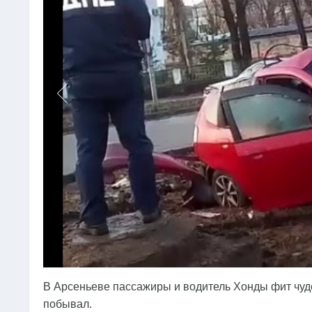
В Арсеньеве пассажиры и водитель Хонды фит чудо
побывал.