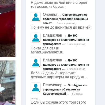
Я даже знаю по чей вине сгорел
тот домик из бруса.
Ононим
→
Самое сердечное
отделение городской больницы
отмет...
3 месяца назад
Почему не дозвониться до врачей
Владислав
→
До 300
долларов за килограмм: цена на
приморского ...
3 месяца назад
Почта для связи
ashad1@yandex.ru
Владислав
→
До 300
долларов за килограмм: цена на
приморского ...
3 месяца назад
Добрый день.Интересуют
деловые партнеры на продукц...
Пенсионер
→
Что будет со
строящимся объектом на
Комсомольской ...
4 месяца
назад
Если бы хозяин этого торгового