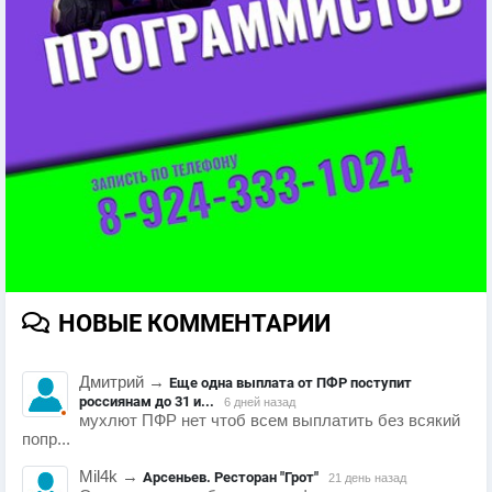
НОВЫЕ КОММЕНТАРИИ
Дмитрий
→
Еще одна выплата от ПФР поступит
россиянам до 31 и...
6 дней назад
мухлют ПФР нет чтоб всем выплатить без всякий
попр...
Mil4k
→
Арсеньев. Ресторан "Грот"
21 день назад