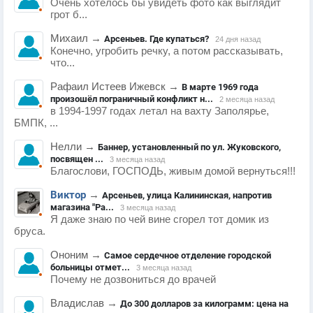
Очень хотелось бы увидеть фото как выглядит
грот б...
Михаил
→
Арсеньев. Где купаться?
24 дня назад
Конечно, угробить речку, а потом рассказывать,
что...
Рафаил Истеев Ижевск
→
В марте 1969 года
произошёл пограничный конфликт н...
2 месяца назад
в 1994-1997 годах летал на вахту Заполярье,
БМПК, ...
Нелли
→
Баннер, установленный по ул. Жуковского,
посвящен ...
3 месяца назад
Благослови, ГОСПОДЬ, живым домой вернуться!!!
Виктор
→
Арсеньев, улица Калининская, напротив
магазина "Ра...
3 месяца назад
Я даже знаю по чей вине сгорел тот домик из
бруса.
Ононим
→
Самое сердечное отделение городской
больницы отмет...
3 месяца назад
Почему не дозвониться до врачей
Владислав
→
До 300 долларов за килограмм: цена на