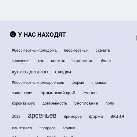
У НАС НАХОДЯТ
#бессмертныйполкдома
бессмертный
скачать
космос
заявление
как
бланк
заявления
купить дешево
скидки
#бессмертныйполкарсеньев
форме
справка
приморский край
сеансы
заполнения
расписание
коронавирус
полк
доверенность
арсеньев
акция
форма
2017
приморье
кинотеатр
афиша
прогресс