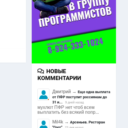
НОВЫЕ
КОММЕНТАРИИ
Дмитрий
→
Еще одна выплата
от ПФР поступит россиянам до
31 и...
9 дней назад
мухлют ПФР нет чтоб всем
выплатить без всякий попр...
Mil4k
→
Арсеньев. Ресторан
"Грот"
23 дня назад