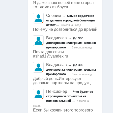
Я даже знаю по чей вине сгорел
тот домик из бруса.
Ононим
→
Самое сердечное
отделение городской больницы
отмет...
3 месяца назад
Почему не дозвониться до врачей
Владислав
→
До 300
долларов за килограмм: цена на
приморского ...
3 месяца назад
Почта для связи
ashad1@yandex.ru
Владислав
→
До 300
долларов за килограмм: цена на
приморского ...
3 месяца назад
Добрый день.Интересуют
деловые партнеры на продукц...
Пенсионер
→
Что будет со
строящимся объектом на
Комсомольской ...
4 месяца
назад
Если бы хозяин этого торгового