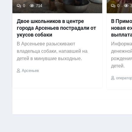
0
714
0
3
Двое школьников в центре
В Примо
города Арсеньев пострадали от
новая е
укусов собаки
выплат
В Арсеньеве разыскивают
Информа
владельца собаки, напавшей на
денежной
детей в минувшие выходные.
рождения
детей.
Арсеньев
операто