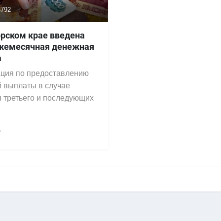
792
рском крае введена
жемесячная денежная
а
ция по предоставлению
 выплаты в случае
 третьего и последующих
р