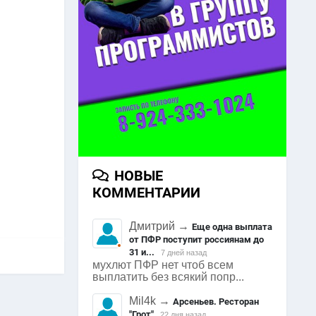
НОВЫЕ
КОММЕНТАРИИ
Дмитрий
→
Еще одна выплата
от ПФР поступит россиянам до
31 и...
7 дней назад
мухлют ПФР нет чтоб всем
выплатить без всякий попр...
Mil4k
→
Арсеньев. Ресторан
"Грот"
22 дня назад