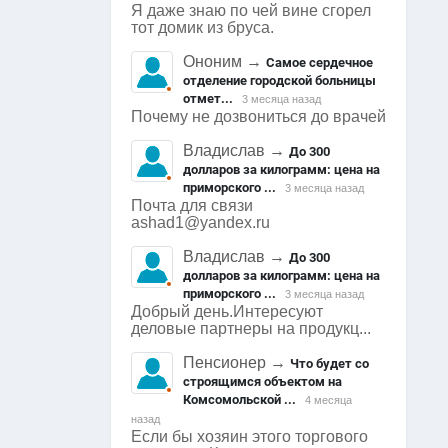
Я даже знаю по чей вине сгорел
тот домик из бруса.
Ононим
→
Самое сердечное
отделение городской больницы
отмет...
3 месяца назад
Почему не дозвониться до врачей
Владислав
→
До 300
долларов за килограмм: цена на
приморского ...
3 месяца назад
Почта для связи
ashad1@yandex.ru
Владислав
→
До 300
долларов за килограмм: цена на
приморского ...
3 месяца назад
Добрый день.Интересуют
деловые партнеры на продукц...
Пенсионер
→
Что будет со
строящимся объектом на
Комсомольской ...
4 месяца
назад
Если бы хозяин этого торгового