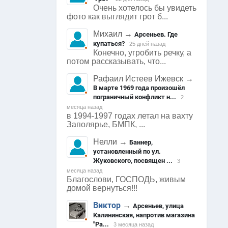
Очень хотелось бы увидеть
фото как выглядит грот б...
Михаил
→
Арсеньев. Где
купаться?
25 дней назад
Конечно, угробить речку, а
потом рассказывать, что...
Рафаил Истеев Ижевск
→
В марте 1969 года произошёл
пограничный конфликт н...
2
месяца назад
в 1994-1997 годах летал на вахту
Заполярье, БМПК, ...
Нелли
→
Баннер,
установленный по ул.
Жуковского, посвящен ...
3
месяца назад
Благослови, ГОСПОДЬ, живым
домой вернуться!!!
Виктор
→
Арсеньев, улица
Калининская, напротив магазина
"Ра...
3 месяца назад