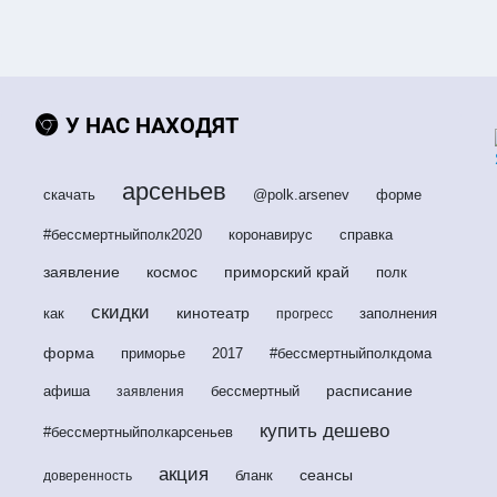
У НАС НАХОДЯТ
арсеньев
скачать
@polk.arsenev
форме
#бессмертныйполк2020
коронавирус
справка
заявление
космос
приморский край
полк
скидки
кинотеатр
как
заполнения
прогресс
форма
приморье
2017
#бессмертныйполкдома
расписание
афиша
бессмертный
заявления
купить дешево
#бессмертныйполкарсеньев
акция
сеансы
бланк
доверенность