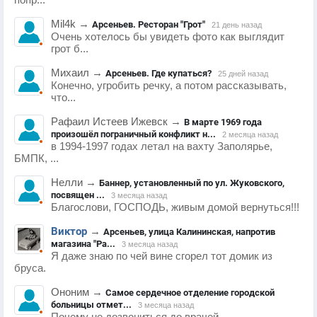
попр...
Mil4k
→
Арсеньев. Ресторан "Грот"
21 день назад
Очень хотелось бы увидеть фото как выглядит
грот б...
Михаил
→
Арсеньев. Где купаться?
25 дней назад
Конечно, угробить речку, а потом рассказывать,
что...
Рафаил Истеев Ижевск
→
В марте 1969 года
произошёл пограничный конфликт н...
2 месяца назад
в 1994-1997 годах летал на вахту Заполярье,
БМПК, ...
Нелли
→
Баннер, установленный по ул. Жуковского,
посвящен ...
3 месяца назад
Благослови, ГОСПОДЬ, живым домой вернуться!!!
Виктор
→
Арсеньев, улица Калининская, напротив
магазина "Ра...
3 месяца назад
Я даже знаю по чей вине сгорел тот домик из
бруса.
Ононим
→
Самое сердечное отделение городской
больницы отмет...
3 месяца назад