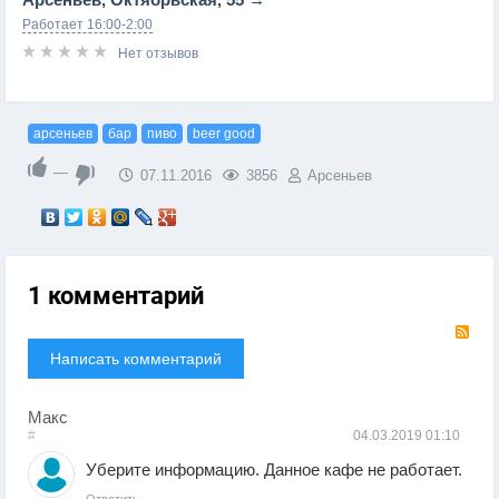
Работает 16:00-2:00
Нет отзывов
арсеньев
бар
пиво
beer good
—
07.11.2016
3856
Арсеньев
1 комментарий
RS
Написать комментарий
Макс
#
04.03.2019
01:10
Уберите информацию. Данное кафе не работает.
Ответить