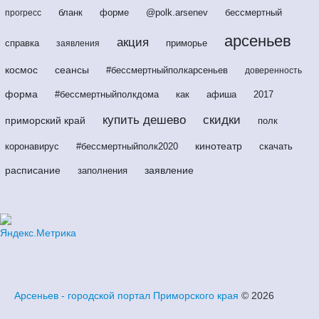
бланк
форме
@polk.arsenev
бессмертный
прогресс
арсеньев
акция
справка
приморье
заявления
космос
сеансы
#бессмертныйполкарсеньев
доверенность
форма
#бессмертныйполкдома
как
афиша
2017
купить дешево
скидки
приморский край
полк
кинотеатр
коронавирус
#бессмертныйполк2020
скачать
расписание
заявление
заполнения
Арсеньев - городской портал Приморского края
© 2026