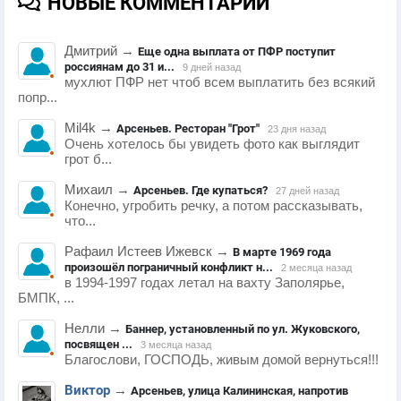
НОВЫЕ КОММЕНТАРИИ
Дмитрий
→
Еще одна выплата от ПФР поступит
россиянам до 31 и...
9 дней назад
мухлют ПФР нет чтоб всем выплатить без всякий
попр...
Mil4k
→
Арсеньев. Ресторан "Грот"
23 дня назад
Очень хотелось бы увидеть фото как выглядит
грот б...
Михаил
→
Арсеньев. Где купаться?
27 дней назад
Конечно, угробить речку, а потом рассказывать,
что...
Рафаил Истеев Ижевск
→
В марте 1969 года
произошёл пограничный конфликт н...
2 месяца назад
в 1994-1997 годах летал на вахту Заполярье,
БМПК, ...
Нелли
→
Баннер, установленный по ул. Жуковского,
посвящен ...
3 месяца назад
Благослови, ГОСПОДЬ, живым домой вернуться!!!
Виктор
→
Арсеньев, улица Калининская, напротив