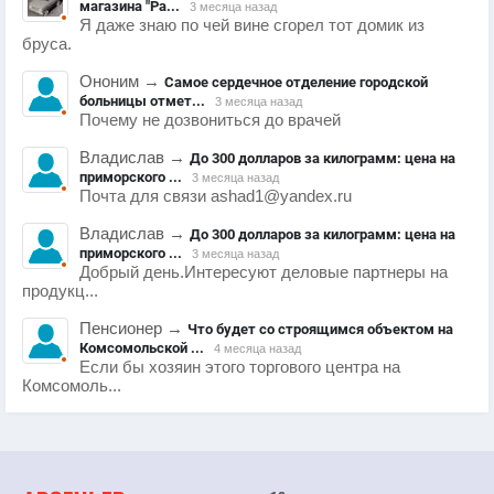
магазина "Ра...
3 месяца назад
Я даже знаю по чей вине сгорел тот домик из
бруса.
Ононим
→
Самое сердечное отделение городской
больницы отмет...
3 месяца назад
Почему не дозвониться до врачей
Владислав
→
До 300 долларов за килограмм: цена на
приморского ...
3 месяца назад
Почта для связи ashad1@yandex.ru
Владислав
→
До 300 долларов за килограмм: цена на
приморского ...
3 месяца назад
Добрый день.Интересуют деловые партнеры на
продукц...
Пенсионер
→
Что будет со строящимся объектом на
Комсомольской ...
4 месяца назад
Если бы хозяин этого торгового центра на
Комсомоль...