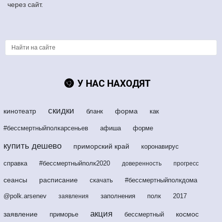
через сайт.
У НАС НАХОДЯТ
скидки
кинотеатр
форма
бланк
как
#бессмертныйполкарсеньев
афиша
форме
купить дешево
приморский край
коронавирус
справка
#бессмертныйполк2020
доверенность
прогресс
сеансы
расписание
скачать
#бессмертныйполкдома
@polk.arsenev
заполнения
полк
2017
заявления
акция
заявление
космос
приморье
бессмертный