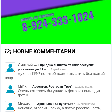
НОВЫЕ КОММЕНТАРИИ
Дмитрий
→
Еще одна выплата от ПФР поступит
россиянам до 31 и...
7 дней назад
мухлют ПФР нет чтоб всем выплатить без всякий
попр...
Mil4k
→
Арсеньев. Ресторан "Грот"
21 день назад
Очень хотелось бы увидеть фото как выглядит
грот б...
Михаил
→
Арсеньев. Где купаться?
25 дней назад
Конечно, угробить речку, а потом рассказывать,