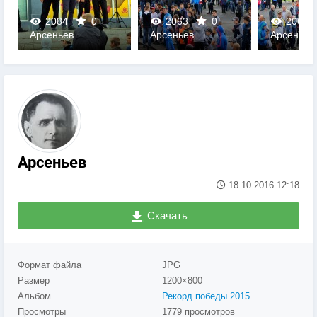
2084
0
2063
0
2068
Арсеньев
Арсеньев
Арсеньев
0
0
0
Арсеньев
18.10.2016
12:18
Скачать
Формат файла
JPG
Размер
1200×800
Альбом
Рекорд победы 2015
Просмотры
1779 просмотров