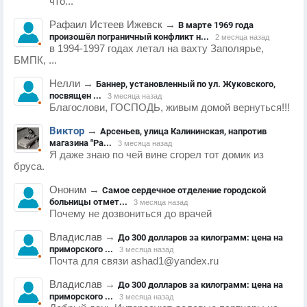
что...
Рафаил Истеев Ижевск
→
В марте 1969 года
произошёл пограничный конфликт н...
2 месяца назад
в 1994-1997 годах летал на вахту Заполярье,
БМПК, ...
Нелли
→
Баннер, установленный по ул. Жуковского,
посвящен ...
3 месяца назад
Благослови, ГОСПОДЬ, живым домой вернуться!!!
Виктор
→
Арсеньев, улица Калининская, напротив
магазина "Ра...
3 месяца назад
Я даже знаю по чей вине сгорел тот домик из
бруса.
Ононим
→
Самое сердечное отделение городской
больницы отмет...
3 месяца назад
Почему не дозвониться до врачей
Владислав
→
До 300 долларов за килограмм: цена на
приморского ...
3 месяца назад
Почта для связи ashad1@yandex.ru
Владислав
→
До 300 долларов за килограмм: цена на
приморского ...
3 месяца назад