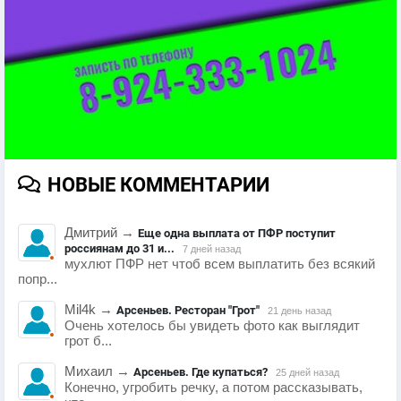
НОВЫЕ КОММЕНТАРИИ
Дмитрий
→
Еще одна выплата от ПФР поступит
россиянам до 31 и...
7 дней назад
мухлют ПФР нет чтоб всем выплатить без всякий
попр...
Mil4k
→
Арсеньев. Ресторан "Грот"
21 день назад
Очень хотелось бы увидеть фото как выглядит
грот б...
Михаил
→
Арсеньев. Где купаться?
25 дней назад
Конечно, угробить речку, а потом рассказывать,