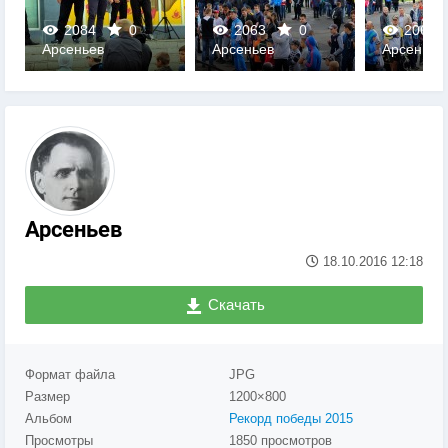
2084
0
2063
0
2068
Арсеньев
Арсеньев
Арсеньев
0
0
0
Арсеньев
18.10.2016
12:18
Скачать
Формат файла
JPG
Размер
1200×800
Альбом
Рекорд победы 2015
Просмотры
1850 просмотров