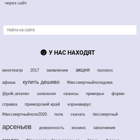
через сайт.
У НАС НАХОДЯТ
акция
кинотеатр
заявление
2017
прогресс
купить дешево
афиша
#бессмертныйполкдома
сеансы
@polk.arsenev
приморье
форме
заявления
приморский край
справка
коронавирус
#бессмертныйполк2020
полк
скачать
бессмертный
арсеньев
космос
заполнения
доверенность