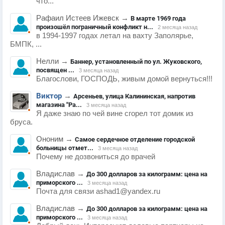
что...
Рафаил Истеев Ижевск
→
В марте 1969 года
произошёл пограничный конфликт н...
2 месяца назад
в 1994-1997 годах летал на вахту Заполярье,
БМПК, ...
Нелли
→
Баннер, установленный по ул. Жуковского,
посвящен ...
3 месяца назад
Благослови, ГОСПОДЬ, живым домой вернуться!!!
Виктор
→
Арсеньев, улица Калининская, напротив
магазина "Ра...
3 месяца назад
Я даже знаю по чей вине сгорел тот домик из
бруса.
Ононим
→
Самое сердечное отделение городской
больницы отмет...
3 месяца назад
Почему не дозвониться до врачей
Владислав
→
До 300 долларов за килограмм: цена на
приморского ...
3 месяца назад
Почта для связи ashad1@yandex.ru
Владислав
→
До 300 долларов за килограмм: цена на
приморского ...
3 месяца назад