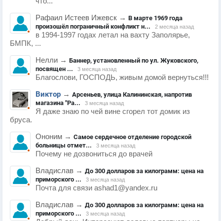
что...
Рафаил Истеев Ижевск
→
В марте 1969 года
произошёл пограничный конфликт н...
2 месяца назад
в 1994-1997 годах летал на вахту Заполярье,
БМПК, ...
Нелли
→
Баннер, установленный по ул. Жуковского,
посвящен ...
3 месяца назад
Благослови, ГОСПОДЬ, живым домой вернуться!!!
Виктор
→
Арсеньев, улица Калининская, напротив
магазина "Ра...
3 месяца назад
Я даже знаю по чей вине сгорел тот домик из
бруса.
Ононим
→
Самое сердечное отделение городской
больницы отмет...
3 месяца назад
Почему не дозвониться до врачей
Владислав
→
До 300 долларов за килограмм: цена на
приморского ...
3 месяца назад
Почта для связи ashad1@yandex.ru
Владислав
→
До 300 долларов за килограмм: цена на
приморского ...
3 месяца назад