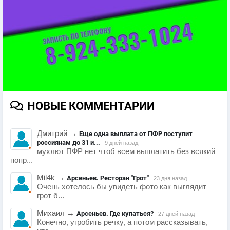
НОВЫЕ КОММЕНТАРИИ
Дмитрий
→
Еще одна выплата от ПФР поступит
россиянам до 31 и...
9 дней назад
мухлют ПФР нет чтоб всем выплатить без всякий
попр...
Mil4k
→
Арсеньев. Ресторан "Грот"
23 дня назад
Очень хотелось бы увидеть фото как выглядит
грот б...
Михаил
→
Арсеньев. Где купаться?
27 дней назад
Конечно, угробить речку, а потом рассказывать,