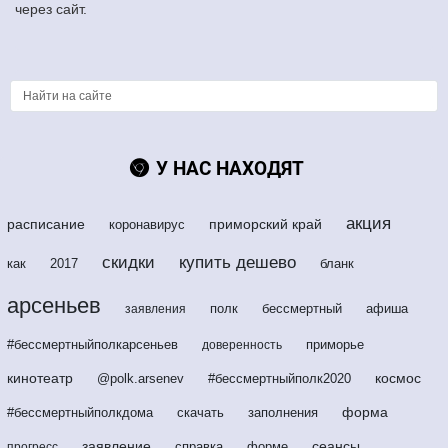
через сайт.
У НАС НАХОДЯТ
акция
расписание
приморский край
коронавирус
скидки
купить дешево
как
2017
бланк
арсеньев
полк
бессмертный
афиша
заявления
#бессмертныйполкарсеньев
приморье
доверенность
кинотеатр
космос
@polk.arsenev
#бессмертныйполк2020
форма
#бессмертныйполкдома
скачать
заполнения
заявление
сеансы
справка
форме
прогресс