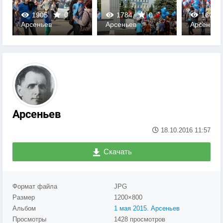
1905
0
1784
0
1605
0
рсеньев
Арсеньев
Арсеньев
0
0
0
Арсеньев
18.10.2016
11:57
Скачать
Формат файла
JPG
Размер
1200×800
Альбом
1 мая 2015. Арсеньев
Просмотры
1428 просмотров