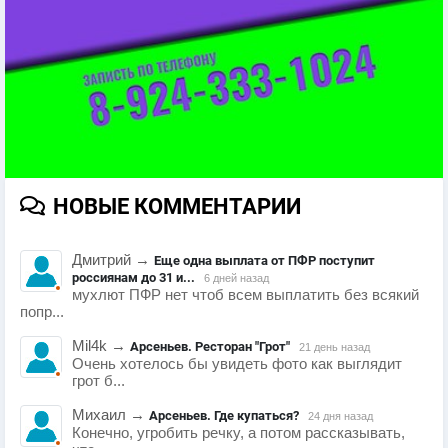
НОВЫЕ КОММЕНТАРИИ
Дмитрий
→
Еще одна выплата от ПФР поступит
россиянам до 31 и...
6 дней назад
мухлют ПФР нет чтоб всем выплатить без всякий
попр...
Mil4k
→
Арсеньев. Ресторан "Грот"
21 день назад
Очень хотелось бы увидеть фото как выглядит
грот б...
Михаил
→
Арсеньев. Где купаться?
24 дня назад
Конечно, угробить речку, а потом рассказывать,