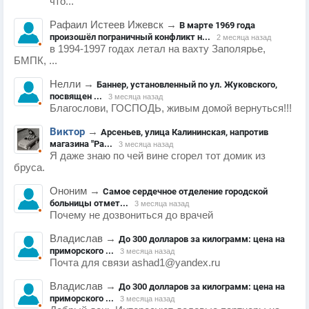
что...
Рафаил Истеев Ижевск
→
В марте 1969 года
произошёл пограничный конфликт н...
2 месяца назад
в 1994-1997 годах летал на вахту Заполярье,
БМПК, ...
Нелли
→
Баннер, установленный по ул. Жуковского,
посвящен ...
3 месяца назад
Благослови, ГОСПОДЬ, живым домой вернуться!!!
Виктор
→
Арсеньев, улица Калининская, напротив
магазина "Ра...
3 месяца назад
Я даже знаю по чей вине сгорел тот домик из
бруса.
Ононим
→
Самое сердечное отделение городской
больницы отмет...
3 месяца назад
Почему не дозвониться до врачей
Владислав
→
До 300 долларов за килограмм: цена на
приморского ...
3 месяца назад
Почта для связи ashad1@yandex.ru
Владислав
→
До 300 долларов за килограмм: цена на
приморского ...
3 месяца назад