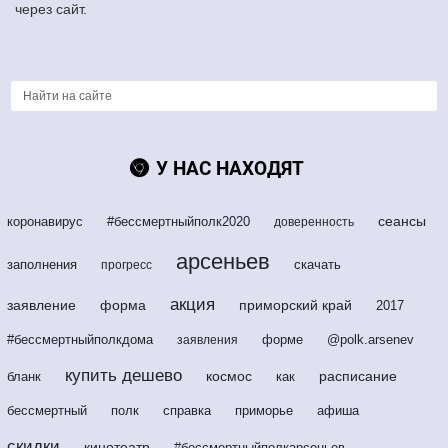
через сайт.
У НАС НАХОДЯТ
сеансы
коронавирус
#бессмертныйполк2020
доверенность
арсеньев
заполнения
скачать
прогресс
акция
заявление
форма
приморский край
2017
#бессмертныйполкдома
форме
@polk.arsenev
заявления
купить дешево
космос
расписание
бланк
как
бессмертный
полк
справка
приморье
афиша
скидки
кинотеатр
#бессмертныйполкарсеньев