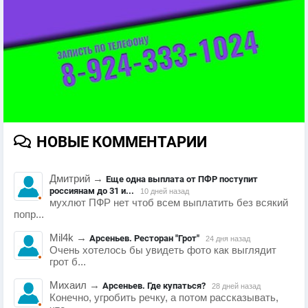
НОВЫЕ КОММЕНТАРИИ
Дмитрий
→
Еще одна выплата от ПФР поступит
россиянам до 31 и...
10 дней назад
мухлют ПФР нет чтоб всем выплатить без всякий
попр...
Mil4k
→
Арсеньев. Ресторан "Грот"
24 дня назад
Очень хотелось бы увидеть фото как выглядит
грот б...
Михаил
→
Арсеньев. Где купаться?
28 дней назад
Конечно, угробить речку, а потом рассказывать,