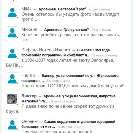
Mil4k
→
Арсеньев. Ресторан "Грот"
20 дней назад
Очень хотелось бы увидеть фото как выглядит
грот б...
Михаил
→
Арсеньев. Где купаться?
24 дня назад
Конечно, угробить речку, а потом рассказывать,
что...
Рафаил Истеев Ижевск
→
В марте 1969 года
произошёл пограничный конфликт н...
2 месяца назад
в 1994-1997 годах летал на вахту Заполярье,
БМПК, ...
Нелли
→
Баннер, установленный по ул. Жуковского,
посвящен ...
3 месяца назад
Благослови, ГОСПОДЬ, живым домой вернуться!!!
Виктор
→
Арсеньев, улица Калининская, напротив
магазина "Ра...
3 месяца назад
Я даже знаю по чей вине сгорел тот домик из
бруса.
Ононим
→
Самое сердечное отделение городской
больницы отмет...
3 месяца назад
Почему не дозвониться до врачей