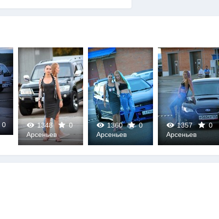
0
1348
0
1360
0
1357
0
Арсеньев
Арсеньев
Арсеньев
0
0
0