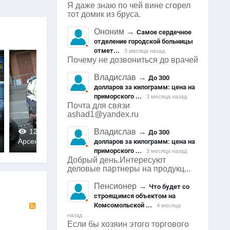
Я даже знаю по чей вине сгорел
тот домик из бруса.
Ононим
→
Самое сердечное
отделение городской больницы
отмет...
3 месяца назад
Почему не дозвониться до врачей
Владислав
→
До 300
долларов за килограмм: цена на
приморского ...
3 месяца назад
Почта для связи
ashad1@yandex.ru
1289
0
1296
0
1316
0
Владислав
→
До 300
Арсеньев
Арсеньев
Арсеньев
0
0
0
долларов за килограмм: цена на
приморского ...
3 месяца назад
Добрый день.Интересуют
деловые партнеры на продукц...
Пенсионер
→
Что будет со
строящимся объектом на
RSS
Комсомольской ...
4 месяца
назад
Если бы хозяин этого торгового