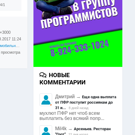
4/1
×3000
8.2017
11:24
Автомобильная вечеринка под открытым небом
 просмотра
НОВЫЕ
КОММЕНТАРИИ
Дмитрий
→
Еще одна выплата
от ПФР поступит россиянам до
31 и...
8 дней назад
мухлют ПФР нет чтоб всем
выплатить без всякий попр...
Mil4k
→
Арсеньев. Ресторан
"Грот"
22 дня назад