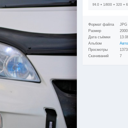
f/4.0
1/800
320
6
Формат файла
JPG
Размер
2000
Дата съёмки
13.0
Альбом
Просмотры
1373
Скачиваний
7