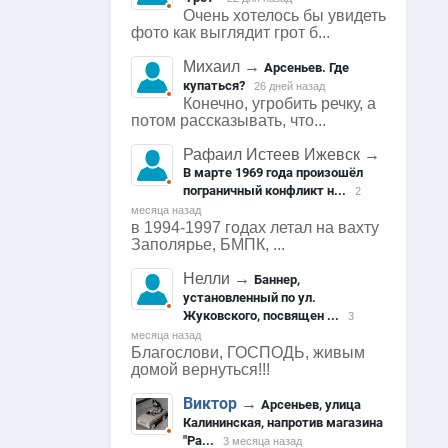
Очень хотелось бы увидеть
фото как выглядит грот б...
Михаил
→
Арсеньев. Где
купаться?
26 дней назад
Конечно, угробить речку, а
потом рассказывать, что...
Рафаил Истеев Ижевск
→
В марте 1969 года произошёл
пограничный конфликт н...
2
месяца назад
в 1994-1997 годах летал на вахту
Заполярье, БМПК, ...
Нелли
→
Баннер,
установленный по ул.
Жуковского, посвящен ...
3
месяца назад
Благослови, ГОСПОДЬ, живым
домой вернуться!!!
Виктор
→
Арсеньев, улица
Калининская, напротив магазина
"Ра...
3 месяца назад