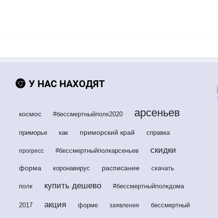
У НАС НАХОДЯТ
арсеньев
космос
#бессмертныйполк2020
приморский край
приморье
как
справка
скидки
#бессмертныйполкарсеньев
прогресс
форма
расписание
коронавирус
скачать
купить дешево
полк
#бессмертныйполкдома
акция
2017
форме
бессмертный
заявления