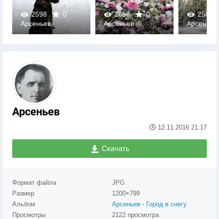
2657
0
2560
0
2455
Арсеньев
Арсеньев
Арсеньев
0
0
0
Арсеньев
12.11.2016
21:17
Скачать
Формат файла
JPG
Размер
1200×799
Альбом
Арсеньев - Город в снегу
Просмотры
2122 просмотра