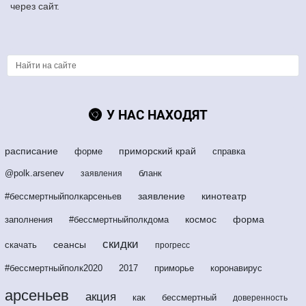
через сайт.
У НАС НАХОДЯТ
расписание
приморский край
форме
справка
@polk.arsenev
бланк
заявления
заявление
кинотеатр
#бессмертныйполкарсеньев
космос
форма
заполнения
#бессмертныйполкдома
скидки
сеансы
скачать
прогресс
#бессмертныйполк2020
2017
приморье
коронавирус
арсеньев
акция
как
бессмертный
доверенность