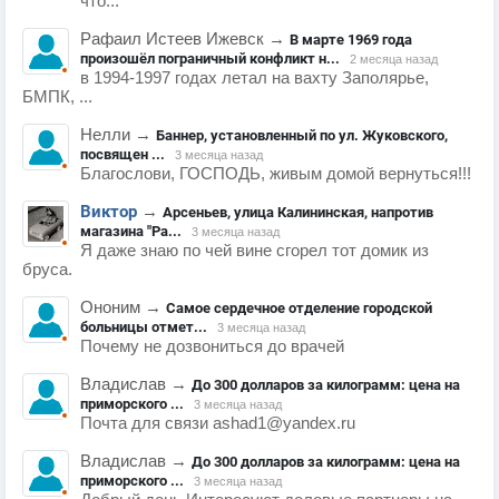
что...
Рафаил Истеев Ижевск
→
В марте 1969 года
произошёл пограничный конфликт н...
2 месяца назад
в 1994-1997 годах летал на вахту Заполярье,
БМПК, ...
Нелли
→
Баннер, установленный по ул. Жуковского,
посвящен ...
3 месяца назад
Благослови, ГОСПОДЬ, живым домой вернуться!!!
Виктор
→
Арсеньев, улица Калининская, напротив
магазина "Ра...
3 месяца назад
Я даже знаю по чей вине сгорел тот домик из
бруса.
Ононим
→
Самое сердечное отделение городской
больницы отмет...
3 месяца назад
Почему не дозвониться до врачей
Владислав
→
До 300 долларов за килограмм: цена на
приморского ...
3 месяца назад
Почта для связи ashad1@yandex.ru
Владислав
→
До 300 долларов за килограмм: цена на
приморского ...
3 месяца назад