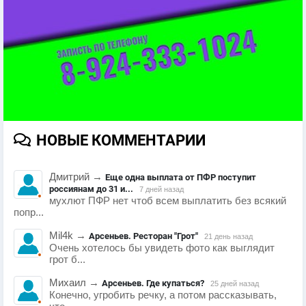
НОВЫЕ КОММЕНТАРИИ
Дмитрий
→
Еще одна выплата от ПФР поступит
россиянам до 31 и...
7 дней назад
мухлют ПФР нет чтоб всем выплатить без всякий
попр...
Mil4k
→
Арсеньев. Ресторан "Грот"
21 день назад
Очень хотелось бы увидеть фото как выглядит
грот б...
Михаил
→
Арсеньев. Где купаться?
25 дней назад
Конечно, угробить речку, а потом рассказывать,