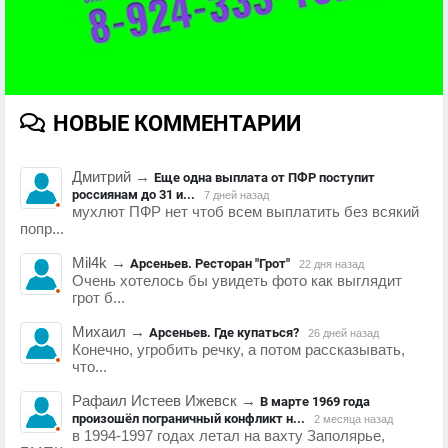
НОВЫЕ КОММЕНТАРИИ
Дмитрий
→
Еще одна выплата от ПФР поступит
россиянам до 31 и...
7 дней назад
мухлют ПФР нет чтоб всем выплатить без всякий
попр...
Mil4k
→
Арсеньев. Ресторан "Грот"
22 дня назад
Очень хотелось бы увидеть фото как выглядит
грот б...
Михаил
→
Арсеньев. Где купаться?
26 дней назад
Конечно, угробить речку, а потом рассказывать,
что...
Рафаил Истеев Ижевск
→
В марте 1969 года
произошёл пограничный конфликт н...
2 месяца назад
в 1994-1997 годах летал на вахту Заполярье,