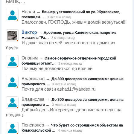
БМПК, ...
Нелли
→
Баннер, установленный по ул. Жуковского,
посвящен ...
3 месяца назад
Благослови, ГОСПОДЬ, живым домой вернуться!!!
Виктор
→
Арсеньев, улица Калининская, напротив
магазина "Ра...
3 месяца назад
Я даже знаю по чей вине сгорел тот домик из
бруса.
Ононим
→
Самое сердечное отделение городской
больницы отмет...
3 месяца назад
Почему не дозвониться до врачей
Владислав
→
До 300 долларов за килограмм: цена на
приморского ...
3 месяца назад
Почта для связи ashad1@yandex.ru
Владислав
→
До 300 долларов за килограмм: цена на
приморского ...
3 месяца назад
Добрый день.Интересуют деловые партнеры на
продукц...
Пенсионер
→
Что будет со строящимся объектом на
Комсомольской ...
4 месяца назад