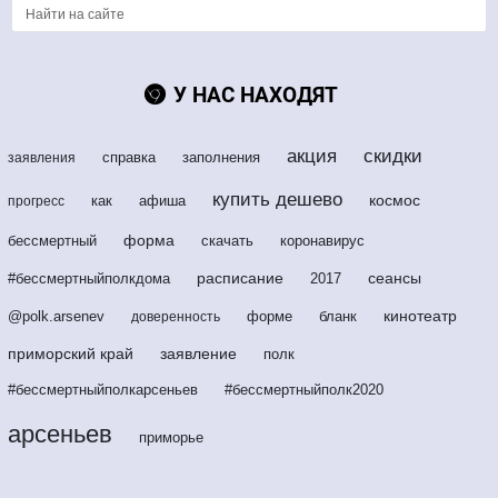
У НАС НАХОДЯТ
акция
скидки
справка
заполнения
заявления
купить дешево
космос
как
афиша
прогресс
форма
бессмертный
скачать
коронавирус
расписание
сеансы
#бессмертныйполкдома
2017
кинотеатр
@polk.arsenev
форме
бланк
доверенность
приморский край
заявление
полк
#бессмертныйполкарсеньев
#бессмертныйполк2020
арсеньев
приморье