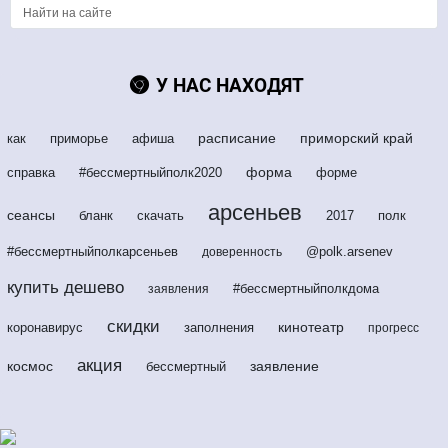
У НАС НАХОДЯТ
расписание
приморский край
как
приморье
афиша
форма
справка
#бессмертныйполк2020
форме
арсеньев
сеансы
бланк
скачать
2017
полк
#бессмертныйполкарсеньев
@polk.arsenev
доверенность
купить дешево
#бессмертныйполкдома
заявления
скидки
кинотеатр
коронавирус
заполнения
прогресс
акция
космос
заявление
бессмертный