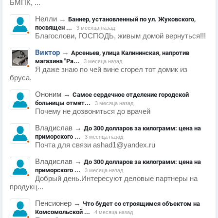
БМПК, ...
Нелли
→
Баннер, установленный по ул. Жуковского,
посвящен ...
3 месяца назад
Благослови, ГОСПОДЬ, живым домой вернуться!!!
Виктор
→
Арсеньев, улица Калининская, напротив
магазина "Ра...
3 месяца назад
Я даже знаю по чей вине сгорел тот домик из
бруса.
Ононим
→
Самое сердечное отделение городской
больницы отмет...
3 месяца назад
Почему не дозвониться до врачей
Владислав
→
До 300 долларов за килограмм: цена на
приморского ...
3 месяца назад
Почта для связи ashad1@yandex.ru
Владислав
→
До 300 долларов за килограмм: цена на
приморского ...
3 месяца назад
Добрый день.Интересуют деловые партнеры на
продукц...
Пенсионер
→
Что будет со строящимся объектом на
Комсомольской ...
4 месяца назад