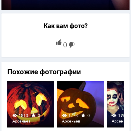
Как вам фото?
Похожие фотографии
1813
0
1778
0
1757
Арсеньев
Арсеньев
Арсеньев
0
0
0