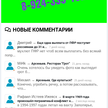
НОВЫЕ КОММЕНТАРИИ
Дмитрий
→
Еще одна выплата от ПФР поступит
россиянам до 31 и...
7 дней назад
мухлют ПФР нет чтоб всем выплатить без всякий
попр...
Mil4k
→
Арсеньев. Ресторан "Грот"
21 день назад
Очень хотелось бы увидеть фото как выглядит
грот б...
Михаил
→
Арсеньев. Где купаться?
25 дней назад
Конечно, угробить речку, а потом рассказывать,
что...
Рафаил Истеев Ижевск
→
В марте 1969 года
произошёл пограничный конфликт н...
2 месяца назад
в 1994-1997 годах летал на вахту Заполярье,