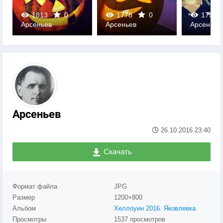
1813
0
1778
0
1757
Арсеньев
Арсеньев
Арсеньев
0
0
0
Арсеньев
26.10.2016
23:40
Скачать
Формат файла
JPG
Размер
1200×800
Альбом
Хеллоуин 2016. Яковлевка
Просмотры
1537 просмотров