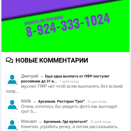
НОВЫЕ КОММЕНТАРИИ
Дмитрий
→
Еще одна выплата от ПФР поступит
россиянам до 31 и...
7 дней назад
мухлют ПФР нет чтоб всем выплатить без всякий
попр...
Mil4k
→
Арсеньев. Ресторан "Грот"
22 дня назад
Очень хотелось бы увидеть фото как выглядит
грот б...
Михаил
→
Арсеньев. Где купаться?
25 дней назад
Конечно, угробить речку, а потом рассказывать,