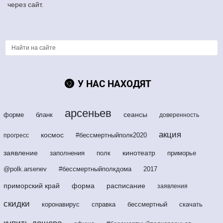
через сайт.
У НАС НАХОДЯТ
арсеньев
сеансы
форме
бланк
доверенность
акция
космос
#бессмертныйполк2020
прогресс
заявление
кинотеатр
заполнения
полк
приморье
@polk.arsenev
#бессмертныйполкдома
2017
приморский край
форма
расписание
заявления
скидки
коронавирус
справка
бессмертный
скачать