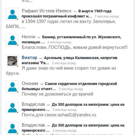
что...
Рафаил Истеев Ижевск
→
В марте 1969 года
произошёл пограничный конфликт н...
2 месяца назад
в 1994-1997 годах летал на вахту Заполярье,
БМПК, ...
Нелли
→
Баннер, установленный по ул. Жуковского,
посвящен ...
3 месяца назад
Благослови, ГОСПОДЬ, живым домой вернуться!!!
Виктор
→
Арсеньев, улица Калининская, напротив
магазина "Ра...
3 месяца назад
Я даже знаю по чей вине сгорел тот домик из
бруса.
Ононим
→
Самое сердечное отделение городской
больницы отмет...
3 месяца назад
Почему не дозвониться до врачей
Владислав
→
До 300 долларов за килограмм: цена на
приморского ...
3 месяца назад
Почта для связи ashad1@yandex.ru
Владислав
→
До 300 долларов за килограмм: цена на
приморского ...
3 месяца назад