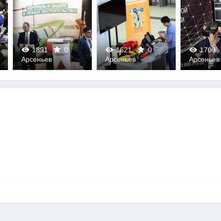
891
0
1621
0
1709
0
еньев
Арсеньев
Арсеньев
0
0
0