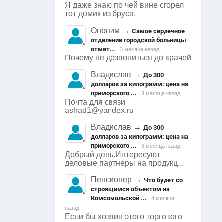
Я даже знаю по чей вине сгорел
тот домик из бруса.
Ононим
→
Самое сердечное
отделение городской больницы
отмет...
3 месяца назад
Почему не дозвониться до врачей
Владислав
→
До 300
долларов за килограмм: цена на
приморского ...
3 месяца назад
Почта для связи
ashad1@yandex.ru
Владислав
→
До 300
долларов за килограмм: цена на
приморского ...
3 месяца назад
Добрый день.Интересуют
деловые партнеры на продукц...
Пенсионер
→
Что будет со
строящимся объектом на
Комсомольской ...
4 месяца
назад
Если бы хозяин этого торгового