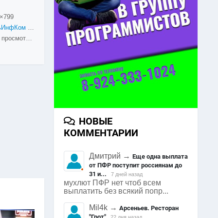
×799
ДальИнфКом 2016
1547 просмотров
НОВЫЕ
КОММЕНТАРИИ
Дмитрий
→
Еще одна выплата
от ПФР поступит россиянам до
31 и...
7 дней назад
мухлют ПФР нет чтоб всем
выплатить без всякий попр...
Mil4k
→
Арсеньев. Ресторан
"Грот"
22 дня назад