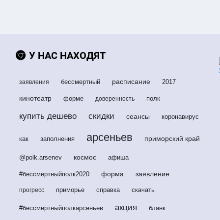
У НАС НАХОДЯТ
расписание
бессмертный
2017
заявления
кинотеатр
форме
полк
доверенность
купить дешево
скидки
сеансы
коронавирус
арсеньев
приморский край
как
заполнения
космос
@polk.arsenev
афиша
форма
заявление
#бессмертныйполк2020
приморье
справка
скачать
прогресс
акция
#бессмертныйполкарсеньев
бланк