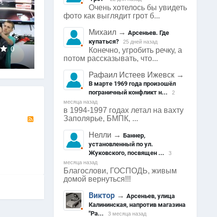
Очень хотелось бы увидеть
фото как выглядит грот б...
Михаил
→
Арсеньев. Где
купаться?
25 дней назад
1584
0
1619
0
1570
Конечно, угробить речку, а
Арсеньев
Арсеньев
Арсеньев
потом рассказывать, что...
0
0
0
Рафаил Истеев Ижевск
→
В марте 1969 года произошёл
пограничный конфликт н...
2
месяца назад
в 1994-1997 годах летал на вахту
RSS
Заполярье, БМПК, ...
Нелли
→
Баннер,
установленный по ул.
Жуковского, посвящен ...
3
месяца назад
Благослови, ГОСПОДЬ, живым
домой вернуться!!!
Виктор
→
Арсеньев, улица
Калининская, напротив магазина
"Ра...
3 месяца назад