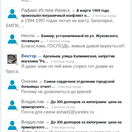
что...
Рафаил Истеев Ижевск
→
В марте 1969 года
произошёл пограничный конфликт н...
2 месяца назад
в 1994-1997 годах летал на вахту Заполярье,
БМПК, ...
Нелли
→
Баннер, установленный по ул. Жуковского,
посвящен ...
3 месяца назад
Благослови, ГОСПОДЬ, живым домой вернуться!!!
Виктор
→
Арсеньев, улица Калининская, напротив
магазина "Ра...
3 месяца назад
Я даже знаю по чей вине сгорел тот домик из
бруса.
Ононим
→
Самое сердечное отделение городской
больницы отмет...
3 месяца назад
Почему не дозвониться до врачей
Владислав
→
До 300 долларов за килограмм: цена на
приморского ...
3 месяца назад
Почта для связи ashad1@yandex.ru
Владислав
→
До 300 долларов за килограмм: цена на
приморского ...
3 месяца назад