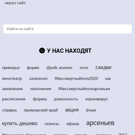
через сайт.
У НАС НАХОДЯТ
скидки
приморье
форме
@polk.arsenev
полк
кинотеатр
#бессмертныйполк2020
как
заявления
заявление
заполнения
#бессмертныйполкарсеньев
расписание
форма
коронавирус
доверенность
акция
приморский край
справка
бланк
арсеньев
купить дешево
сеансы
афиша
космос