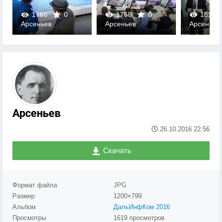
1765
0
1768
0
1892
Арсеньев
Арсеньев
Арсеньев
0
0
0
Арсеньев
26.10.2016
22:56
Скачать
Формат файла
JPG
Размер
1200×799
Альбом
ДальИнфКом 2016
Просмотры
1619 просмотров