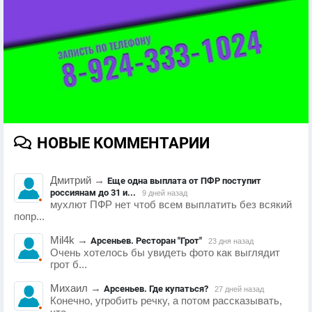
НОВЫЕ КОММЕНТАРИИ
Дмитрий
→
Еще одна выплата от ПФР поступит
россиянам до 31 и...
9 дней назад
мухлют ПФР нет чтоб всем выплатить без всякий
попр...
Mil4k
→
Арсеньев. Ресторан "Грот"
23 дня назад
Очень хотелось бы увидеть фото как выглядит
грот б...
Михаил
→
Арсеньев. Где купаться?
27 дней назад
Конечно, угробить речку, а потом рассказывать,