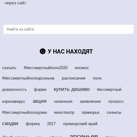
через сайт.
У НАС НАХОДЯТ
космос
скачать
#бессмертныйполк2020
расписание
#бессмертныйполкарсеньев
полк
купить дешево
форме
бессмертный
доверенность
акция
заявление
коронавирус
заявления
прогресс
кинотеатр
сеансы
#бессмертныйполкдома
приморье
скидки
форма
приморский край
2017
арсеньев