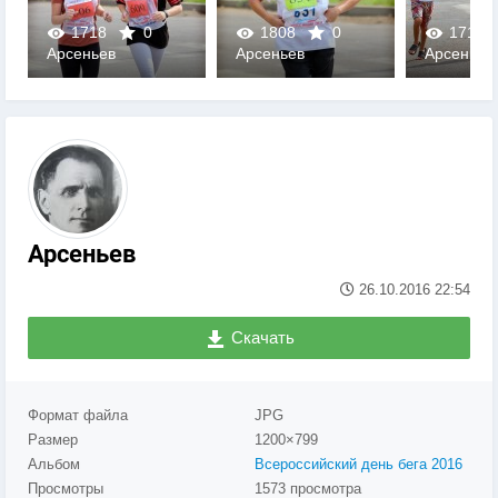
1718
0
1808
0
1711
Арсеньев
Арсеньев
Арсеньев
0
0
0
Арсеньев
26.10.2016
22:54
Скачать
Формат файла
JPG
Размер
1200×799
Альбом
Всероссийский день бега 2016
Просмотры
1573 просмотра