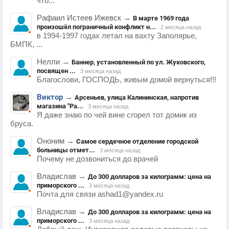
что...
Рафаил Истеев Ижевск
→
В марте 1969 года
произошёл пограничный конфликт н...
2 месяца назад
в 1994-1997 годах летал на вахту Заполярье,
БМПК, ...
Нелли
→
Баннер, установленный по ул. Жуковского,
посвящен ...
3 месяца назад
Благослови, ГОСПОДЬ, живым домой вернуться!!!
Виктор
→
Арсеньев, улица Калининская, напротив
магазина "Ра...
3 месяца назад
Я даже знаю по чей вине сгорел тот домик из
бруса.
Ононим
→
Самое сердечное отделение городской
больницы отмет...
3 месяца назад
Почему не дозвониться до врачей
Владислав
→
До 300 долларов за килограмм: цена на
приморского ...
3 месяца назад
Почта для связи ashad1@yandex.ru
Владислав
→
До 300 долларов за килограмм: цена на
приморского ...
3 месяца назад