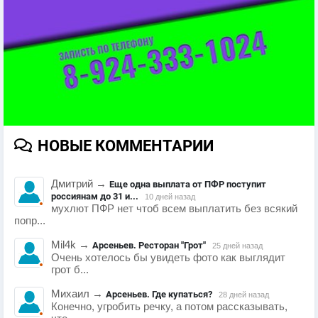
НОВЫЕ КОММЕНТАРИИ
Дмитрий
→
Еще одна выплата от ПФР поступит
россиянам до 31 и...
10 дней назад
мухлют ПФР нет чтоб всем выплатить без всякий
попр...
Mil4k
→
Арсеньев. Ресторан "Грот"
25 дней назад
Очень хотелось бы увидеть фото как выглядит
грот б...
Михаил
→
Арсеньев. Где купаться?
28 дней назад
Конечно, угробить речку, а потом рассказывать,