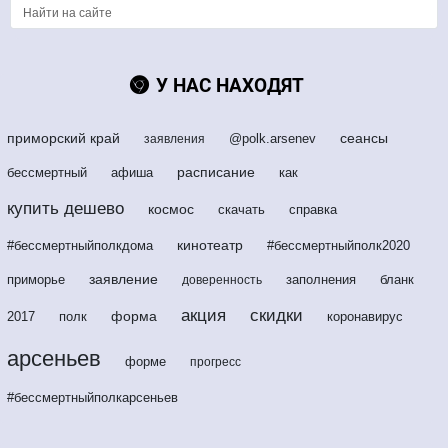
У НАС НАХОДЯТ
приморский край
сеансы
@polk.arsenev
заявления
расписание
бессмертный
афиша
как
купить дешево
космос
скачать
справка
кинотеатр
#бессмертныйполкдома
#бессмертныйполк2020
заявление
приморье
заполнения
бланк
доверенность
акция
скидки
форма
2017
полк
коронавирус
арсеньев
форме
прогресс
#бессмертныйполкарсеньев