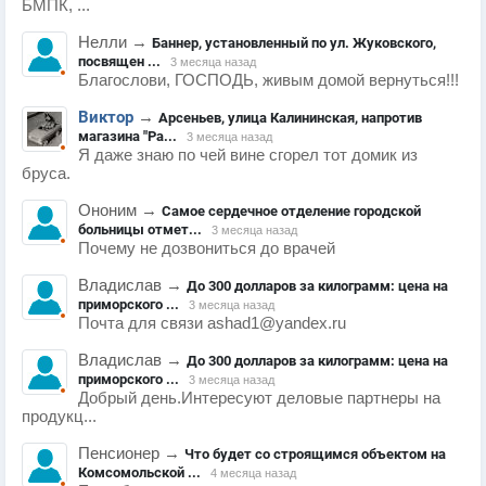
БМПК, ...
Нелли
→
Баннер, установленный по ул. Жуковского,
посвящен ...
3 месяца назад
Благослови, ГОСПОДЬ, живым домой вернуться!!!
Виктор
→
Арсеньев, улица Калининская, напротив
магазина "Ра...
3 месяца назад
Я даже знаю по чей вине сгорел тот домик из
бруса.
Ононим
→
Самое сердечное отделение городской
больницы отмет...
3 месяца назад
Почему не дозвониться до врачей
Владислав
→
До 300 долларов за килограмм: цена на
приморского ...
3 месяца назад
Почта для связи ashad1@yandex.ru
Владислав
→
До 300 долларов за килограмм: цена на
приморского ...
3 месяца назад
Добрый день.Интересуют деловые партнеры на
продукц...
Пенсионер
→
Что будет со строящимся объектом на
Комсомольской ...
4 месяца назад