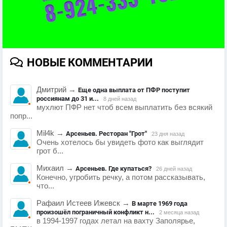
НОВЫЕ КОММЕНТАРИИ
Дмитрий
→
Еще одна выплата от ПФР поступит
россиянам до 31 и...
8 дней назад
мухлют ПФР нет чтоб всем выплатить без всякий
попр...
Mil4k
→
Арсеньев. Ресторан "Грот"
23 дня назад
Очень хотелось бы увидеть фото как выглядит
грот б...
Михаил
→
Арсеньев. Где купаться?
26 дней назад
Конечно, угробить речку, а потом рассказывать,
что...
Рафаил Истеев Ижевск
→
В марте 1969 года
произошёл пограничный конфликт н...
2 месяца назад
в 1994-1997 годах летал на вахту Заполярье,