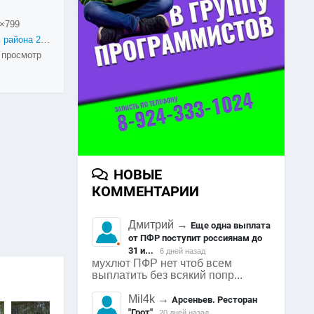
×799
День района 2016
 просмотр
НОВЫЕ
КОММЕНТАРИИ
Дмитрий
→
Еще одна выплата
от ПФР поступит россиянам до
31 и...
6 дней назад
мухлют ПФР нет чтоб всем
выплатить без всякий попр...
Mil4k
→
Арсеньев. Ресторан
"Грот"
20 дней назад