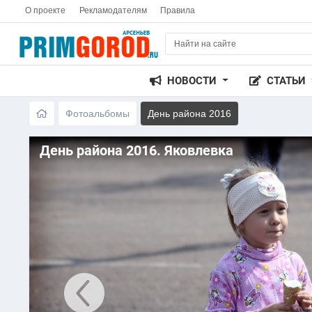
О проекте
Рекламодателям
Правила
НОВОСТИ
СТАТЬИ
Фотоальбомы
День района 2016
День района 2016. Яковлевка