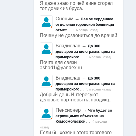
Я даже знаю по чей вине сгорел
тот домик из бруса.
Ононим
→
Самое сердечное
отделение городской больницы
отмет...
3 месяца назад
Почему не дозвониться до врачей
Владислав
→
До 300
долларов за килограмм: цена на
приморского ...
3 месяца назад
Почта для связи
ashad1@yandex.ru
Владислав
→
До 300
долларов за килограмм: цена на
приморского ...
3 месяца назад
Добрый день.Интересуют
деловые партнеры на продукц...
Пенсионер
→
Что будет со
строящимся объектом на
Комсомольской ...
4 месяца
назад
Если бы хозяин этого торгового