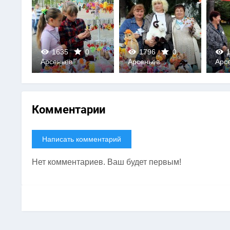
0
1635
0
1796
0
1
Арсеньев
Арсеньев
Арс
0
0
Комментарии
Написать комментарий
Нет комментариев. Ваш будет первым!