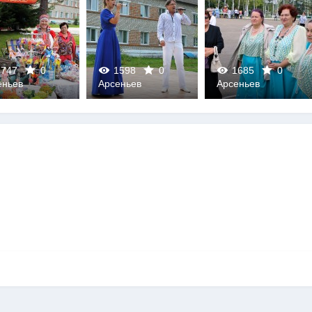
747
0
1598
0
1685
0
еньев
Арсеньев
Арсеньев
0
0
0