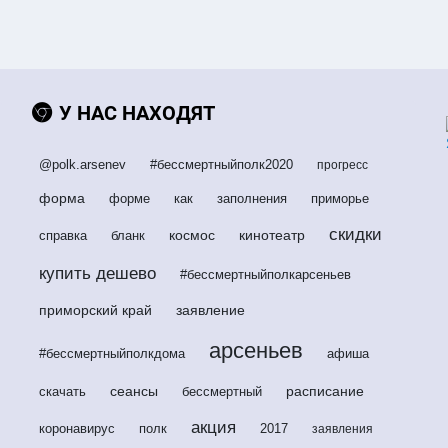
У НАС НАХОДЯТ
@polk.arsenev
#бессмертныйполк2020
прогресс
форма
форме
как
заполнения
приморье
скидки
космос
кинотеатр
справка
бланк
купить дешево
#бессмертныйполкарсеньев
приморский край
заявление
арсеньев
#бессмертныйполкдома
афиша
сеансы
расписание
скачать
бессмертный
акция
коронавирус
полк
2017
заявления