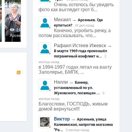
Очень хотелось бы увидеть
фото как выглядит грот б...
Михаил
→
Арсеньев. Где
купаться?
24 дня назад
1619
0
1517
0
1570
Конечно, угробить речку, а
Арсеньев
Арсеньев
Арсеньев
потом рассказывать, что...
0
0
0
Рафаил Истеев Ижевск
→
В марте 1969 года произошёл
пограничный конфликт н...
2
месяца назад
в 1994-1997 годах летал на вахту
RSS
Заполярье, БМПК, ...
Нелли
→
Баннер,
установленный по ул.
Жуковского, посвящен ...
3
месяца назад
Благослови, ГОСПОДЬ, живым
домой вернуться!!!
Виктор
→
Арсеньев, улица
Калининская, напротив магазина
"Ра...
3 месяца назад