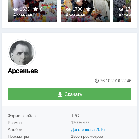
1635
0
1796
0
1747
Арсеньев
Арсеньев
Арсеньев
0
0
0
Арсеньев
26.10.2016
22:46
Скачать
Формат файла
JPG
Размер
1200×799
Альбом
День района 2016
Просмотры
1566 просмотров