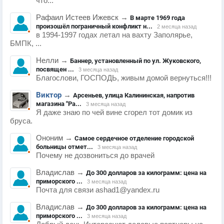
что...
Рафаил Истеев Ижевск
→
В марте 1969 года
произошёл пограничный конфликт н...
2 месяца назад
в 1994-1997 годах летал на вахту Заполярье,
БМПК, ...
Нелли
→
Баннер, установленный по ул. Жуковского,
посвящен ...
3 месяца назад
Благослови, ГОСПОДЬ, живым домой вернуться!!!
Виктор
→
Арсеньев, улица Калининская, напротив
магазина "Ра...
3 месяца назад
Я даже знаю по чей вине сгорел тот домик из
бруса.
Ононим
→
Самое сердечное отделение городской
больницы отмет...
3 месяца назад
Почему не дозвониться до врачей
Владислав
→
До 300 долларов за килограмм: цена на
приморского ...
3 месяца назад
Почта для связи ashad1@yandex.ru
Владислав
→
До 300 долларов за килограмм: цена на
приморского ...
3 месяца назад