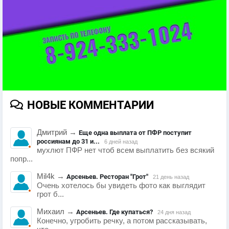
НОВЫЕ КОММЕНТАРИИ
Дмитрий
→
Еще одна выплата от ПФР поступит
россиянам до 31 и...
6 дней назад
мухлют ПФР нет чтоб всем выплатить без всякий
попр...
Mil4k
→
Арсеньев. Ресторан "Грот"
21 день назад
Очень хотелось бы увидеть фото как выглядит
грот б...
Михаил
→
Арсеньев. Где купаться?
24 дня назад
Конечно, угробить речку, а потом рассказывать,