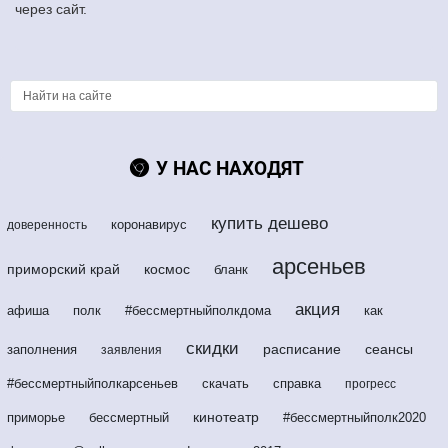
через сайт.
У НАС НАХОДЯТ
купить дешево
коронавирус
доверенность
арсеньев
приморский край
космос
бланк
акция
афиша
полк
#бессмертныйполкдома
как
скидки
расписание
сеансы
заполнения
заявления
#бессмертныйполкарсеньев
скачать
справка
прогресс
кинотеатр
приморье
бессмертный
#бессмертныйполк2020