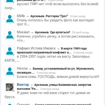
мухлют ПФР нет чтоб всем выплатить без всякий
попр...
Mil4k
→
Арсеньев. Ресторан "Грот"
24 дня назад
Очень хотелось бы увидеть фото как выглядит
грот б...
Михаил
→
Арсеньев. Где купаться?
28 дней назад
Конечно, угробить речку, а потом рассказывать,
что...
Рафаил Истеев Ижевск
→
В марте 1969 года
произошёл пограничный конфликт н...
2 месяца назад
в 1994-1997 годах летал на вахту Заполярье,
БМПК, ...
Нелли
→
Баннер, установленный по ул. Жуковского,
посвящен ...
3 месяца назад
Благослови, ГОСПОДЬ, живым домой вернуться!!!
Виктор
→
Арсеньев, улица Калининская, напротив
магазина "Ра...
3 месяца назад
Я даже знаю по чей вине сгорел тот домик из
бруса.
Ононим
→
Самое сердечное отделение городской