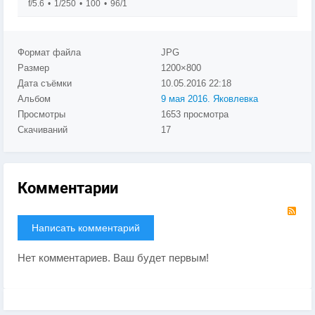
f/5.6
1/250
100
96/1
Формат файла
JPG
Размер
1200×800
Дата съёмки
10.05.2016
22:18
Альбом
9 мая 2016. Яковлевка
Просмотры
1653 просмотра
Скачиваний
17
Комментарии
RS
Написать комментарий
Нет комментариев. Ваш будет первым!