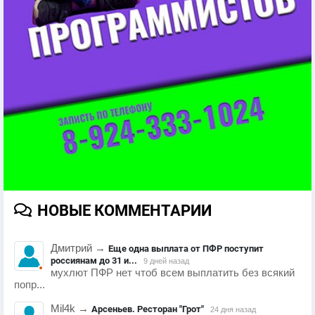
НОВЫЕ КОММЕНТАРИИ
Дмитрий
→
Еще одна выплата от ПФР поступит
россиянам до 31 и...
9 дней назад
мухлют ПФР нет чтоб всем выплатить без всякий
попр...
Mil4k
→
Арсеньев. Ресторан "Грот"
24 дня назад