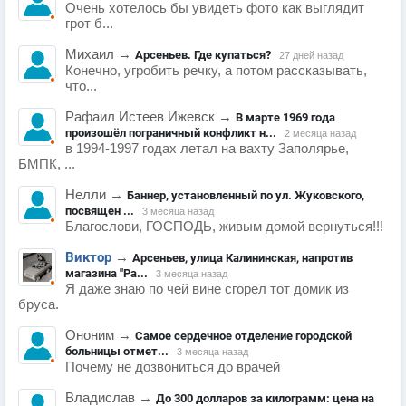
Очень хотелось бы увидеть фото как выглядит
грот б...
Михаил
→
Арсеньев. Где купаться?
27 дней назад
Конечно, угробить речку, а потом рассказывать,
что...
Рафаил Истеев Ижевск
→
В марте 1969 года
произошёл пограничный конфликт н...
2 месяца назад
в 1994-1997 годах летал на вахту Заполярье,
БМПК, ...
Нелли
→
Баннер, установленный по ул. Жуковского,
посвящен ...
3 месяца назад
Благослови, ГОСПОДЬ, живым домой вернуться!!!
Виктор
→
Арсеньев, улица Калининская, напротив
магазина "Ра...
3 месяца назад
Я даже знаю по чей вине сгорел тот домик из
бруса.
Ононим
→
Самое сердечное отделение городской
больницы отмет...
3 месяца назад
Почему не дозвониться до врачей
Владислав
→
До 300 долларов за килограмм: цена на