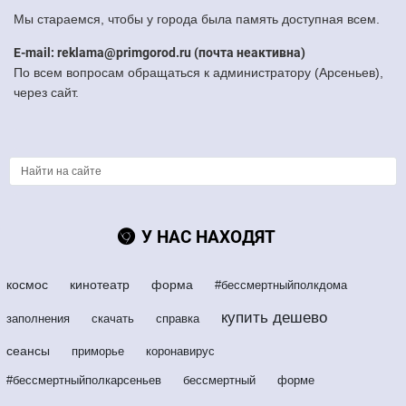
Мы стараемся, чтобы у города была память доступная всем.
E-mail: reklama@primgorod.ru (почта неактивна)
По всем вопросам обращаться к администратору (Арсеньев),
через сайт.
У НАС НАХОДЯТ
космос
кинотеатр
форма
#бессмертныйполкдома
купить дешево
заполнения
скачать
справка
сеансы
приморье
коронавирус
#бессмертныйполкарсеньев
бессмертный
форме