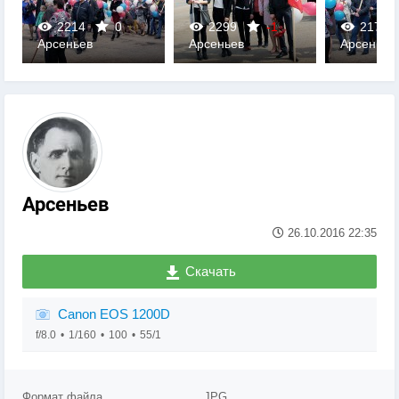
2214
0
2299
-1
2179
Арсеньев
Арсеньев
Арсеньев
0
0
0
Арсеньев
26.10.2016
22:35
Скачать
Canon EOS 1200D
f/8.0
1/160
100
55/1
Формат файла
JPG