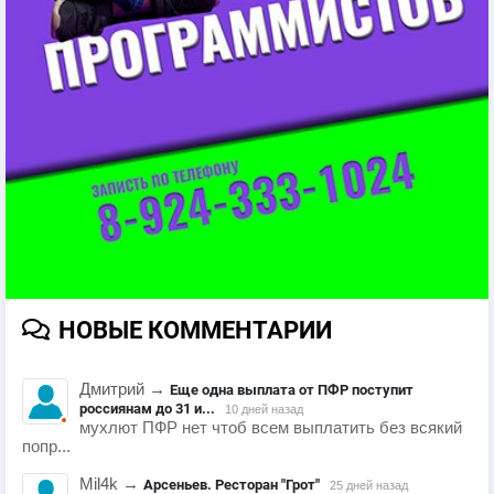
НОВЫЕ КОММЕНТАРИИ
Дмитрий
→
Еще одна выплата от ПФР поступит
россиянам до 31 и...
10 дней назад
мухлют ПФР нет чтоб всем выплатить без всякий
попр...
Mil4k
→
Арсеньев. Ресторан "Грот"
25 дней назад