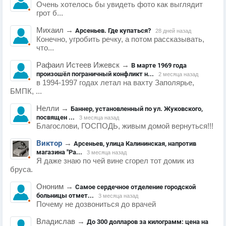
Очень хотелось бы увидеть фото как выглядит
грот б...
Михаил
→
Арсеньев. Где купаться?
28 дней назад
Конечно, угробить речку, а потом рассказывать,
что...
Рафаил Истеев Ижевск
→
В марте 1969 года
произошёл пограничный конфликт н...
2 месяца назад
в 1994-1997 годах летал на вахту Заполярье,
БМПК, ...
Нелли
→
Баннер, установленный по ул. Жуковского,
посвящен ...
3 месяца назад
Благослови, ГОСПОДЬ, живым домой вернуться!!!
Виктор
→
Арсеньев, улица Калининская, напротив
магазина "Ра...
3 месяца назад
Я даже знаю по чей вине сгорел тот домик из
бруса.
Ононим
→
Самое сердечное отделение городской
больницы отмет...
3 месяца назад
Почему не дозвониться до врачей
Владислав
→
До 300 долларов за килограмм: цена на