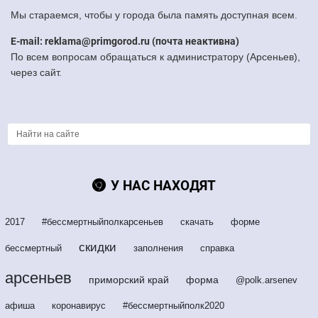
Мы стараемся, чтобы у города была память доступная всем.
E-mail: reklama@primgorod.ru (почта неактивна)
По всем вопросам обращаться к администратору (Арсеньев),
через сайт.
У НАС НАХОДЯТ
2017
#бессмертныйполкарсеньев
скачать
форме
скидки
бессмертный
заполнения
справка
арсеньев
приморский край
форма
@polk.arsenev
афиша
коронавирус
#бессмертныйполк2020