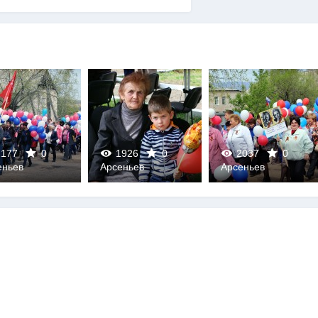
177
0
1926
0
2037
0
еньев
Арсеньев
Арсеньев
0
0
0