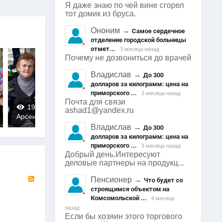
Я даже знаю по чей вине сгорел
тот домик из бруса.
Ононим
→
Самое сердечное
отделение городской больницы
отмет...
3 месяца назад
Почему не дозвониться до врачей
Владислав
→
До 300
долларов за килограмм: цена на
приморского ...
3 месяца назад
Почта для связи
1956
0
2014
0
1992
ashad1@yandex.ru
Арсеньев
Арсеньев
Арсеньев
0
0
0
Владислав
→
До 300
долларов за килограмм: цена на
приморского ...
3 месяца назад
Добрый день.Интересуют
деловые партнеры на продукц...
RSS
Пенсионер
→
Что будет со
строящимся объектом на
Комсомольской ...
4 месяца
назад
Если бы хозяин этого торгового