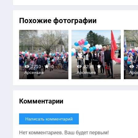
Похожие фотографии
0
2210
0
2296
-1
2
Арсеньев
Арсеньев
Арс
0
0
Комментарии
Написать комментарий
Нет комментариев. Ваш будет первым!