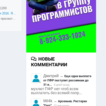
1200
9 мая 2016. Яковлевка
1750 просмотров
НОВЫЕ
КОММЕНТАРИИ
Дмитрий
→
Еще одна выплата
от ПФР поступит россиянам до
31 и...
8 дней назад
мухлют ПФР нет чтоб всем
выплатить без всякий попр...
Mil4k
→
Арсеньев. Ресторан
"Грот"
23 дня назад