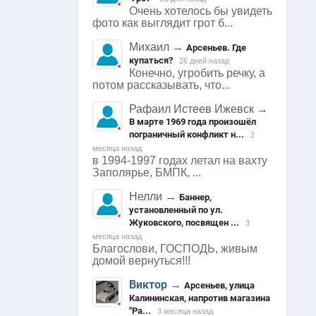
Очень хотелось бы увидеть
фото как выглядит грот б...
Михаил
→
Арсеньев. Где
купаться?
26 дней назад
Конечно, угробить речку, а
потом рассказывать, что...
Рафаил Истеев Ижевск
→
В марте 1969 года произошёл
пограничный конфликт н...
2
месяца назад
в 1994-1997 годах летал на вахту
Заполярье, БМПК, ...
Нелли
→
Баннер,
установленный по ул.
Жуковского, посвящен ...
3
месяца назад
Благослови, ГОСПОДЬ, живым
домой вернуться!!!
Виктор
→
Арсеньев, улица
Калининская, напротив магазина
"Ра...
3 месяца назад