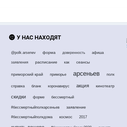
У НАС НАХОДЯТ
форма
@polk.arsenev
афиша
доверенность
расписание
сеансы
как
заявления
арсеньев
приморский край
приморье
полк
акция
кинотеатр
справка
бланк
коронавирус
скидки
форме
бессмертный
заявление
#бессмертныйполкарсеньев
космос
#бессмертныйполкдома
2017