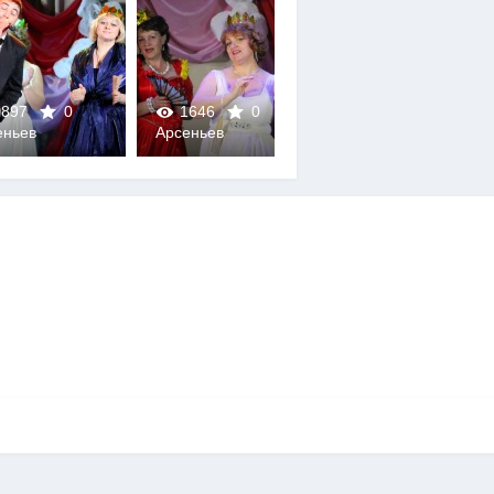
897
0
1646
0
1572
0
еньев
Арсеньев
Арсеньев
0
0
0