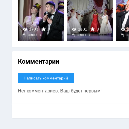
0
1793
0
1831
0
1
Арсеньев
Арсеньев
Арс
0
0
Комментарии
Написать комментарий
Нет комментариев. Ваш будет первым!