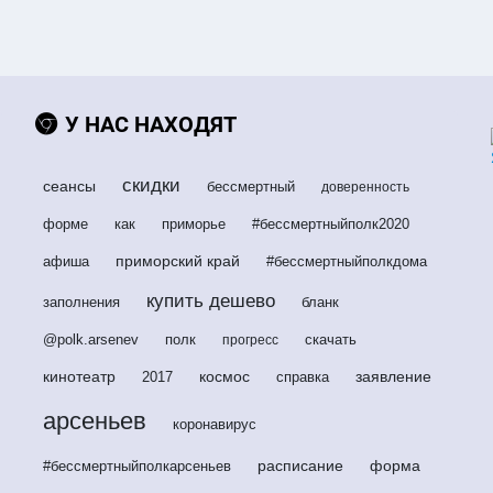
У НАС НАХОДЯТ
скидки
сеансы
бессмертный
доверенность
форме
как
приморье
#бессмертныйполк2020
приморский край
афиша
#бессмертныйполкдома
купить дешево
заполнения
бланк
@polk.arsenev
полк
скачать
прогресс
кинотеатр
космос
заявление
2017
справка
арсеньев
коронавирус
расписание
форма
#бессмертныйполкарсеньев