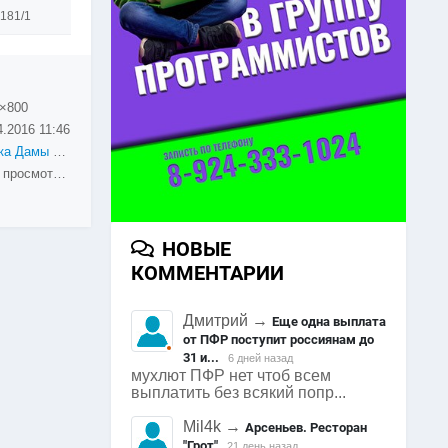
181/1
×800
4.2016
11:46
Ану-ка Дамы 2016! Яковлевка
1657 просмотров
НОВЫЕ
КОММЕНТАРИИ
Дмитрий
→
Еще одна выплата
от ПФР поступит россиянам до
31 и...
6 дней назад
мухлют ПФР нет чтоб всем
выплатить без всякий попр...
Mil4k
→
Арсеньев. Ресторан
"Грот"
21 день назад