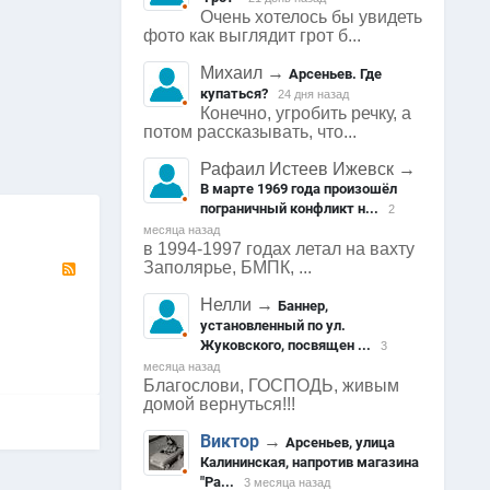
Очень хотелось бы увидеть
фото как выглядит грот б...
Михаил
→
Арсеньев. Где
купаться?
24 дня назад
1624
0
1615
0
1641
Конечно, угробить речку, а
потом рассказывать, что...
Арсеньев
Арсеньев
Арсеньев
0
0
0
Рафаил Истеев Ижевск
→
В марте 1969 года произошёл
пограничный конфликт н...
2
месяца назад
в 1994-1997 годах летал на вахту
RSS
Заполярье, БМПК, ...
Нелли
→
Баннер,
установленный по ул.
Жуковского, посвящен ...
3
месяца назад
Благослови, ГОСПОДЬ, живым
домой вернуться!!!
Виктор
→
Арсеньев, улица
Калининская, напротив магазина
"Ра...
3 месяца назад