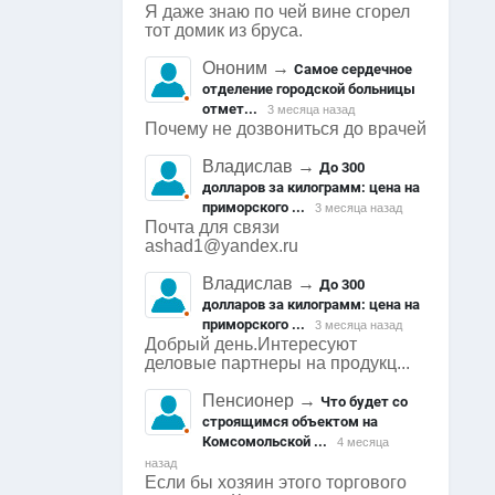
Я даже знаю по чей вине сгорел
тот домик из бруса.
Ононим
→
Самое сердечное
отделение городской больницы
отмет...
3 месяца назад
Почему не дозвониться до врачей
Владислав
→
До 300
долларов за килограмм: цена на
приморского ...
3 месяца назад
Почта для связи
ashad1@yandex.ru
Владислав
→
До 300
долларов за килограмм: цена на
приморского ...
3 месяца назад
Добрый день.Интересуют
деловые партнеры на продукц...
Пенсионер
→
Что будет со
строящимся объектом на
Комсомольской ...
4 месяца
назад
Если бы хозяин этого торгового