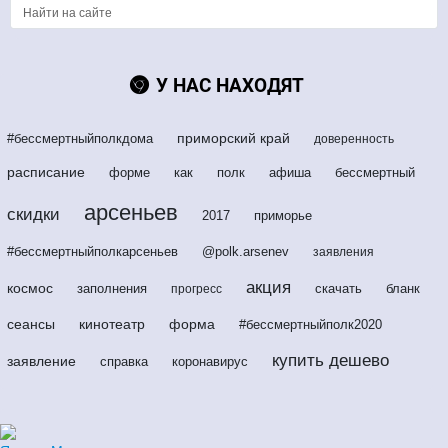
У НАС НАХОДЯТ
приморский край
#бессмертныйполкдома
доверенность
расписание
форме
как
полк
афиша
бессмертный
арсеньев
скидки
2017
приморье
#бессмертныйполкарсеньев
@polk.arsenev
заявления
акция
космос
заполнения
скачать
бланк
прогресс
сеансы
кинотеатр
форма
#бессмертныйполк2020
купить дешево
заявление
справка
коронавирус