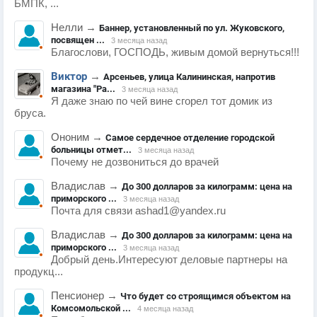
БМПК, ...
Нелли
→
Баннер, установленный по ул. Жуковского,
посвящен ...
3 месяца назад
Благослови, ГОСПОДЬ, живым домой вернуться!!!
Виктор
→
Арсеньев, улица Калининская, напротив
магазина "Ра...
3 месяца назад
Я даже знаю по чей вине сгорел тот домик из
бруса.
Ононим
→
Самое сердечное отделение городской
больницы отмет...
3 месяца назад
Почему не дозвониться до врачей
Владислав
→
До 300 долларов за килограмм: цена на
приморского ...
3 месяца назад
Почта для связи ashad1@yandex.ru
Владислав
→
До 300 долларов за килограмм: цена на
приморского ...
3 месяца назад
Добрый день.Интересуют деловые партнеры на
продукц...
Пенсионер
→
Что будет со строящимся объектом на
Комсомольской ...
4 месяца назад