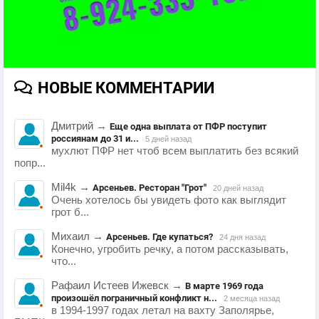
НОВЫЕ КОММЕНТАРИИ
Дмитрий
→
Еще одна выплата от ПФР поступит
россиянам до 31 и...
5 дней назад
мухлют ПФР нет чтоб всем выплатить без всякий
попр...
Mil4k
→
Арсеньев. Ресторан "Грот"
20 дней назад
Очень хотелось бы увидеть фото как выглядит
грот б...
Михаил
→
Арсеньев. Где купаться?
24 дня назад
Конечно, угробить речку, а потом рассказывать,
что...
Рафаил Истеев Ижевск
→
В марте 1969 года
произошёл пограничный конфликт н...
2 месяца назад
в 1994-1997 годах летал на вахту Заполярье,