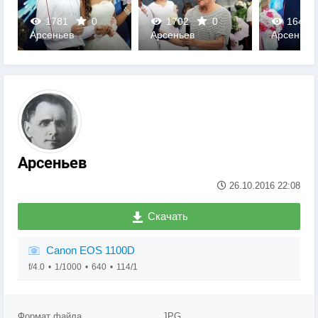
1781
0
1702
0
1643
Арсеньев
Арсеньев
Арсеньев
0
0
0
Арсеньев
26.10.2016
22:08
Скачать
Canon EOS 1100D
f/4.0
1/1000
640
114/1
Формат файла
JPG