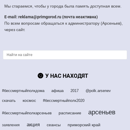
Мы стараемся, чтобы у города была память доступная всем.
E-mail: reklama@primgorod.ru (почта неактивна)
По всем вопросам обращаться к администратору (Арсеньев),
через сайт.
У НАС НАХОДЯТ
#бессмертныйполкдома
афиша
2017
@polk.arsenev
космос
скачать
#бессмертныйполк2020
арсеньев
расписание
#бессмертныйполкарсеньев
акция
сеансы
приморский край
заявления