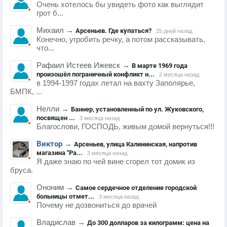
Очень хотелось бы увидеть фото как выглядит
грот б...
Михаил
→
Арсеньев. Где купаться?
25 дней назад
Конечно, угробить речку, а потом рассказывать,
что...
Рафаил Истеев Ижевск
→
В марте 1969 года
произошёл пограничный конфликт н...
2 месяца назад
в 1994-1997 годах летал на вахту Заполярье,
БМПК, ...
Нелли
→
Баннер, установленный по ул. Жуковского,
посвящен ...
3 месяца назад
Благослови, ГОСПОДЬ, живым домой вернуться!!!
Виктор
→
Арсеньев, улица Калининская, напротив
магазина "Ра...
3 месяца назад
Я даже знаю по чей вине сгорел тот домик из
бруса.
Ононим
→
Самое сердечное отделение городской
больницы отмет...
3 месяца назад
Почему не дозвониться до врачей
Владислав
→
До 300 долларов за килограмм: цена на