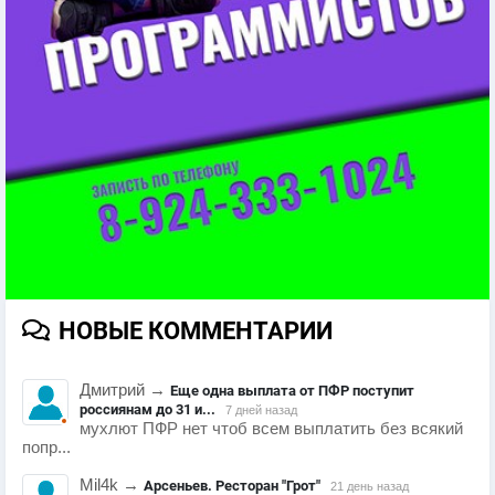
НОВЫЕ КОММЕНТАРИИ
Дмитрий
→
Еще одна выплата от ПФР поступит
россиянам до 31 и...
7 дней назад
мухлют ПФР нет чтоб всем выплатить без всякий
попр...
Mil4k
→
Арсеньев. Ресторан "Грот"
21 день назад