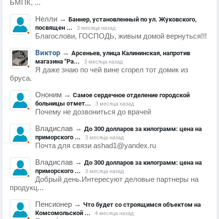
БМПК, ...
Нелли
→
Баннер, установленный по ул. Жуковского,
посвящен ...
3 месяца назад
Благослови, ГОСПОДЬ, живым домой вернуться!!!
Виктор
→
Арсеньев, улица Калининская, напротив
магазина "Ра...
3 месяца назад
Я даже знаю по чей вине сгорел тот домик из
бруса.
Ононим
→
Самое сердечное отделение городской
больницы отмет...
3 месяца назад
Почему не дозвониться до врачей
Владислав
→
До 300 долларов за килограмм: цена на
приморского ...
3 месяца назад
Почта для связи ashad1@yandex.ru
Владислав
→
До 300 долларов за килограмм: цена на
приморского ...
3 месяца назад
Добрый день.Интересуют деловые партнеры на
продукц...
Пенсионер
→
Что будет со строящимся объектом на
Комсомольской ...
4 месяца назад