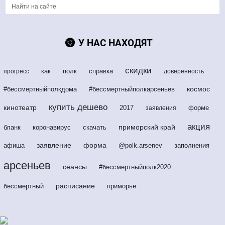
У НАС НАХОДЯТ
скидки
как
полк
справка
прогресс
доверенность
космос
#бессмертныйполкдома
#бессмертныйполкарсеньев
купить дешево
кинотеатр
2017
форме
заявления
акция
приморский край
бланк
коронавирус
скачать
заявление
форма
афиша
@polk.arsenev
заполнения
арсеньев
сеансы
#бессмертныйполк2020
расписание
бессмертный
приморье