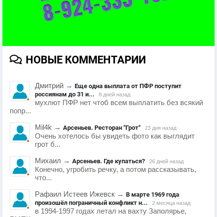
НОВЫЕ КОММЕНТАРИИ
Дмитрий
→
Еще одна выплата от ПФР поступит
россиянам до 31 и...
8 дней назад
мухлют ПФР нет чтоб всем выплатить без всякий
попр...
Mil4k
→
Арсеньев. Ресторан "Грот"
23 дня назад
Очень хотелось бы увидеть фото как выглядит
грот б...
Михаил
→
Арсеньев. Где купаться?
26 дней назад
Конечно, угробить речку, а потом рассказывать,
что...
Рафаил Истеев Ижевск
→
В марте 1969 года
произошёл пограничный конфликт н...
2 месяца назад
в 1994-1997 годах летал на вахту Заполярье,