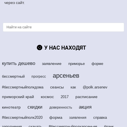
через сайт.
У НАС НАХОДЯТ
купить дешево
заявление
приморье
форме
арсеньев
бессмертный
прогресс
сеансы
#бессмертныйполкдома
как
@polk.arsenev
приморский край
космос
расписание
2017
скидки
акция
кинотеатр
доверенность
форма
#бессмертныйполк2020
справка
заявления
заполнения
скачать
#бессмертныйполкарсеньев
бланк