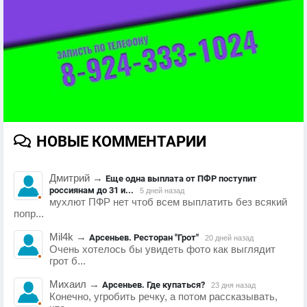
НОВЫЕ КОММЕНТАРИИ
Дмитрий
→
Еще одна выплата от ПФР поступит
россиянам до 31 и...
5 дней назад
мухлют ПФР нет чтоб всем выплатить без всякий
попр...
Mil4k
→
Арсеньев. Ресторан "Грот"
20 дней назад
Очень хотелось бы увидеть фото как выглядит
грот б...
Михаил
→
Арсеньев. Где купаться?
23 дня назад
Конечно, угробить речку, а потом рассказывать,