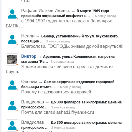
что...
Рафаил Истеев Ижевск
→
В марте 1969 года
произошёл пограничный конфликт н...
2 месяца назад
в 1994-1997 годах летал на вахту Заполярье,
БМПК, ...
Нелли
→
Баннер, установленный по ул. Жуковского,
посвящен ...
3 месяца назад
Благослови, ГОСПОДЬ, живым домой вернуться!!!
Виктор
→
Арсеньев, улица Калининская, напротив
магазина "Ра...
3 месяца назад
Я даже знаю по чей вине сгорел тот домик из
бруса.
Ононим
→
Самое сердечное отделение городской
больницы отмет...
3 месяца назад
Почему не дозвониться до врачей
Владислав
→
До 300 долларов за килограмм: цена на
приморского ...
3 месяца назад
Почта для связи ashad1@yandex.ru
Владислав
→
До 300 долларов за килограмм: цена на
приморского ...
3 месяца назад