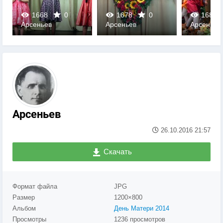
1668
0
1678
0
1685
Арсеньев
Арсеньев
Арсеньев
0
0
0
Арсеньев
26.10.2016
21:57
Скачать
Формат файла
JPG
Размер
1200×800
Альбом
День Матери 2014
Просмотры
1236 просмотров