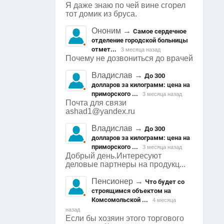
Я даже знаю по чей вине сгорел
тот домик из бруса.
Ононим
→
Самое сердечное
отделение городской больницы
отмет...
3 месяца назад
Почему не дозвониться до врачей
Владислав
→
До 300
долларов за килограмм: цена на
приморского ...
3 месяца назад
Почта для связи
ashad1@yandex.ru
Владислав
→
До 300
долларов за килограмм: цена на
приморского ...
3 месяца назад
Добрый день.Интересуют
деловые партнеры на продукц...
Пенсионер
→
Что будет со
строящимся объектом на
Комсомольской ...
4 месяца
назад
Если бы хозяин этого торгового