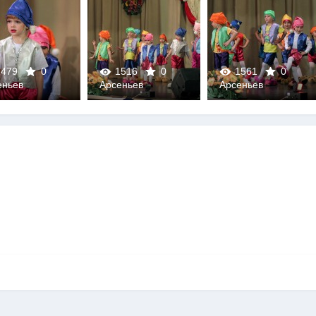
479
0
1516
0
1561
0
еньев
Арсеньев
Арсеньев
0
0
0