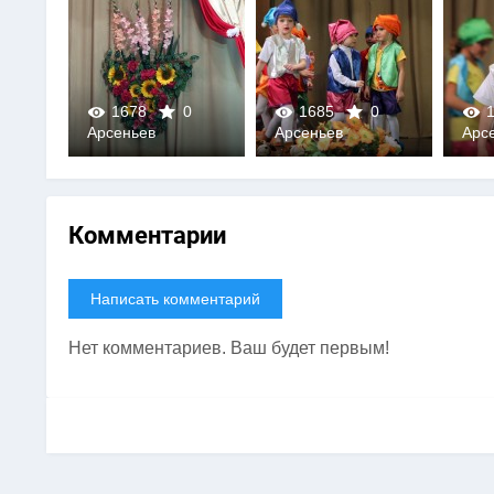
0
1678
0
1685
0
1
Арсеньев
Арсеньев
Арс
0
0
Комментарии
Написать комментарий
Нет комментариев. Ваш будет первым!