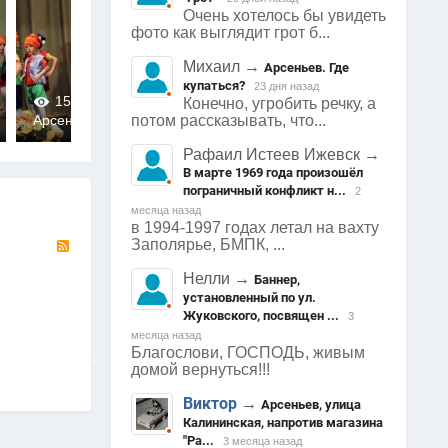
Очень хотелось бы увидеть
фото как выглядит грот б...
Михаил
→
Арсеньев. Где
купаться?
23 дня назад
1524
0
1514
0
1520
Конечно, угробить речку, а
потом рассказывать, что...
Арсеньев
Арсеньев
Арсеньев
0
0
0
Рафаил Истеев Ижевск
→
В марте 1969 года произошёл
пограничный конфликт н...
2
месяца назад
в 1994-1997 годах летал на вахту
RSS
Заполярье, БМПК, ...
Нелли
→
Баннер,
установленный по ул.
Жуковского, посвящен ...
3
месяца назад
Благослови, ГОСПОДЬ, живым
домой вернуться!!!
Виктор
→
Арсеньев, улица
Калининская, напротив магазина
"Ра...
3 месяца назад