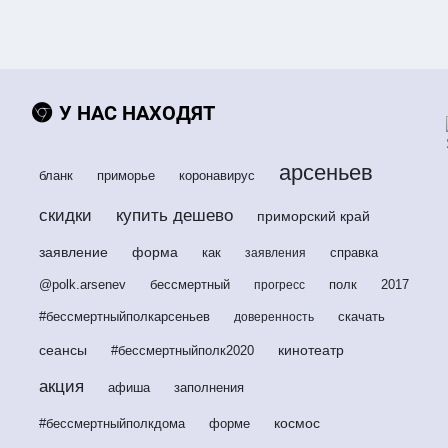
У НАС НАХОДЯТ
арсеньев
бланк
приморье
коронавирус
скидки
купить дешево
приморский край
заявление
форма
как
справка
заявления
@polk.arsenev
бессмертный
полк
2017
прогресс
#бессмертныйполкарсеньев
скачать
доверенность
сеансы
кинотеатр
#бессмертныйполк2020
акция
афиша
заполнения
космос
#бессмертныйполкдома
форме