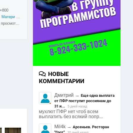
×800
День Матери 2014
1576 просмотров
НОВЫЕ
КОММЕНТАРИИ
Дмитрий
→
Еще одна выплата
от ПФР поступит россиянам до
31 и...
5 дней назад
мухлют ПФР нет чтоб всем
выплатить без всякий попр...
Mil4k
→
Арсеньев. Ресторан
"Грот"
20 дней назад