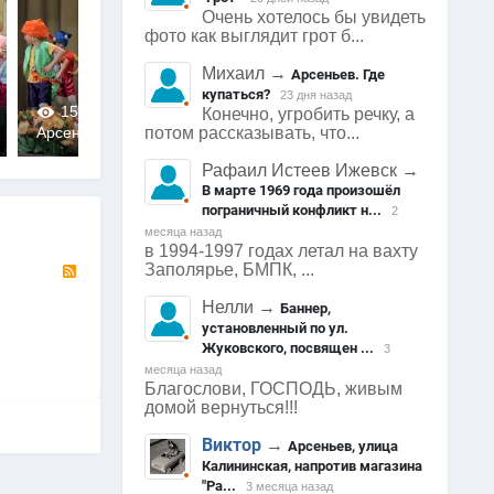
Очень хотелось бы увидеть
фото как выглядит грот б...
Михаил
→
Арсеньев. Где
купаться?
23 дня назад
1561
0
1524
0
1514
Конечно, угробить речку, а
потом рассказывать, что...
Арсеньев
Арсеньев
Арсеньев
0
0
0
Рафаил Истеев Ижевск
→
В марте 1969 года произошёл
пограничный конфликт н...
2
месяца назад
в 1994-1997 годах летал на вахту
RSS
Заполярье, БМПК, ...
Нелли
→
Баннер,
установленный по ул.
Жуковского, посвящен ...
3
месяца назад
Благослови, ГОСПОДЬ, живым
домой вернуться!!!
Виктор
→
Арсеньев, улица
Калининская, напротив магазина
"Ра...
3 месяца назад