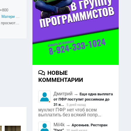
×800
День Матери 2014
1269 просмотров
НОВЫЕ
КОММЕНТАРИИ
Дмитрий
→
Еще одна выплата
от ПФР поступит россиянам до
31 и...
5 дней назад
мухлют ПФР нет чтоб всем
выплатить без всякий попр...
Mil4k
→
Арсеньев. Ресторан
"Грот"
20 дней назад