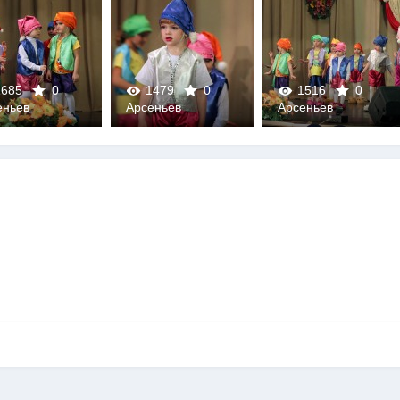
685
0
1479
0
1516
0
еньев
Арсеньев
Арсеньев
0
0
0