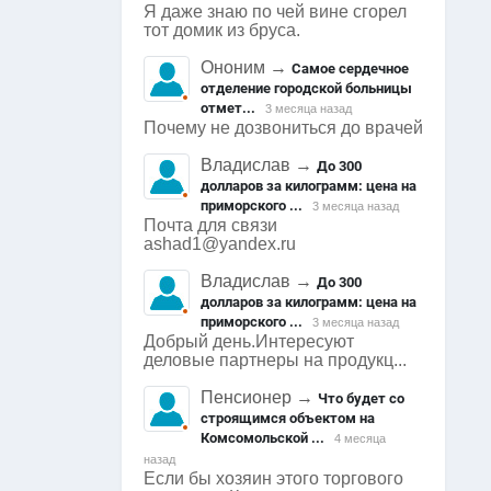
Я даже знаю по чей вине сгорел
тот домик из бруса.
Ононим
→
Самое сердечное
отделение городской больницы
отмет...
3 месяца назад
Почему не дозвониться до врачей
Владислав
→
До 300
долларов за килограмм: цена на
приморского ...
3 месяца назад
Почта для связи
ashad1@yandex.ru
Владислав
→
До 300
долларов за килограмм: цена на
приморского ...
3 месяца назад
Добрый день.Интересуют
деловые партнеры на продукц...
Пенсионер
→
Что будет со
строящимся объектом на
Комсомольской ...
4 месяца
назад
Если бы хозяин этого торгового