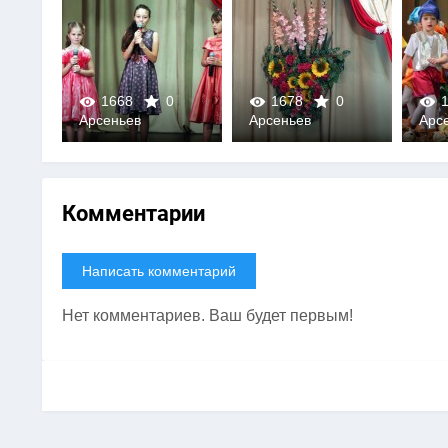
0
1668
0
1678
0
1
Арсеньев
Арсеньев
Арс
0
0
Комментарии
Написать комментарий
Нет комментариев. Ваш будет первым!