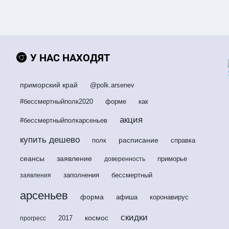
У НАС НАХОДЯТ
приморский край
@polk.arsenev
#бессмертныйполк2020
форме
как
акция
#бессмертныйполкарсеньев
купить дешево
расписание
полк
справка
сеансы
заявление
приморье
доверенность
заполнения
бессмертный
заявления
арсеньев
форма
афиша
коронавирус
скидки
космос
2017
прогресс