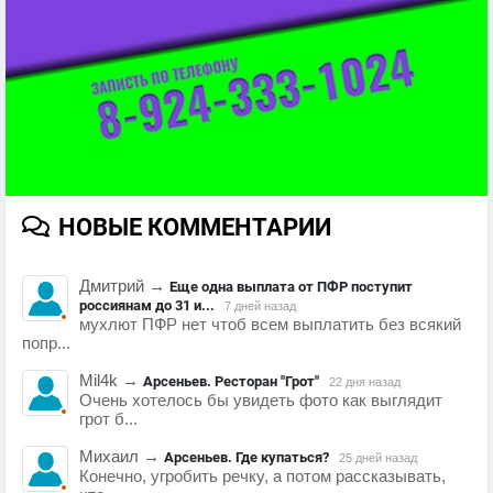
НОВЫЕ КОММЕНТАРИИ
Дмитрий
→
Еще одна выплата от ПФР поступит
россиянам до 31 и...
7 дней назад
мухлют ПФР нет чтоб всем выплатить без всякий
попр...
Mil4k
→
Арсеньев. Ресторан "Грот"
22 дня назад
Очень хотелось бы увидеть фото как выглядит
грот б...
Михаил
→
Арсеньев. Где купаться?
25 дней назад
Конечно, угробить речку, а потом рассказывать,