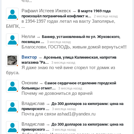
что...
Рафаил Истеев Ижевск
→
В марте 1969 года
произошёл пограничный конфликт н...
2 месяца назад
в 1994-1997 годах летал на вахту Заполярье,
БМПК, ...
Нелли
→
Баннер, установленный по ул. Жуковского,
посвящен ...
3 месяца назад
Благослови, ГОСПОДЬ, живым домой вернуться!!!
Виктор
→
Арсеньев, улица Калининская, напротив
магазина "Ра...
3 месяца назад
Я даже знаю по чей вине сгорел тот домик из
бруса.
Ононим
→
Самое сердечное отделение городской
больницы отмет...
3 месяца назад
Почему не дозвониться до врачей
Владислав
→
До 300 долларов за килограмм: цена на
приморского ...
3 месяца назад
Почта для связи ashad1@yandex.ru
Владислав
→
До 300 долларов за килограмм: цена на
приморского ...
3 месяца назад