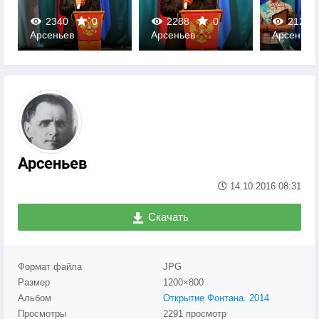
2340
0
2288
0
2121
Арсеньев
Арсеньев
Арсеньев
0
0
0
Арсеньев
14.10.2016
08:31
Скачать
Формат файла
JPG
Размер
1200×800
Альбом
Открытие Фонтана. 2014
Просмотры
2291 просмотр