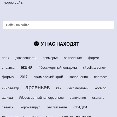
через сайт.
У НАС НАХОДЯТ
заявление
полк
приморье
форме
доверенность
акция
справка
#бессмертныйполкдома
@polk.arsenev
форма
приморский край
2017
заполнения
прогресс
арсеньев
кинотеатр
космос
как
бессмертный
афиша
#бессмертныйполкарсеньев
скачать
заявления
скидки
сеансы
расписание
коронавирус