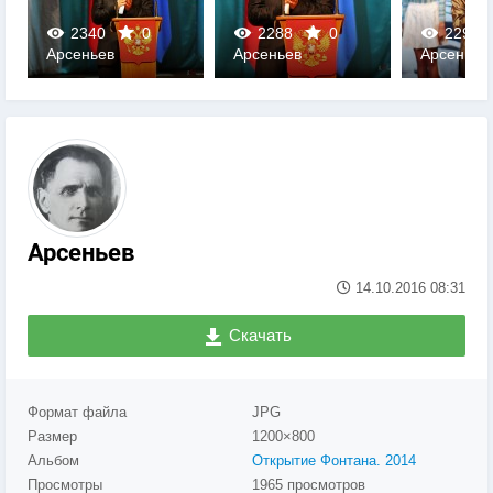
2340
0
2288
0
2291
Арсеньев
Арсеньев
Арсеньев
0
0
0
Арсеньев
14.10.2016
08:31
Скачать
Формат файла
JPG
Размер
1200×800
Альбом
Открытие Фонтана. 2014
Просмотры
1965 просмотров