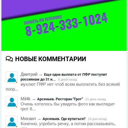
НОВЫЕ КОММЕНТАРИИ
Дмитрий
→
Еще одна выплата от ПФР поступит
россиянам до 31 и...
6 дней назад
мухлют ПФР нет чтоб всем выплатить без всякий
попр...
Mil4k
→
Арсеньев. Ресторан "Грот"
21 день назад
Очень хотелось бы увидеть фото как выглядит
грот б...
Михаил
→
Арсеньев. Где купаться?
24 дня назад
Конечно, угробить речку, а потом рассказывать,