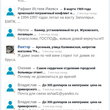
что...
Рафаил Истеев Ижевск
→
В марте 1969 года
произошёл пограничный конфликт н...
2 месяца назад
в 1994-1997 годах летал на вахту Заполярье,
БМПК, ...
Нелли
→
Баннер, установленный по ул. Жуковского,
посвящен ...
3 месяца назад
Благослови, ГОСПОДЬ, живым домой вернуться!!!
Виктор
→
Арсеньев, улица Калининская, напротив
магазина "Ра...
3 месяца назад
Я даже знаю по чей вине сгорел тот домик из
бруса.
Ононим
→
Самое сердечное отделение городской
больницы отмет...
3 месяца назад
Почему не дозвониться до врачей
Владислав
→
До 300 долларов за килограмм: цена на
приморского ...
3 месяца назад
Почта для связи ashad1@yandex.ru
Владислав
→
До 300 долларов за килограмм: цена на
приморского ...
3 месяца назад