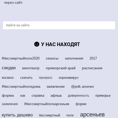
через сайт.
У НАС НАХОДЯТ
сеансы
#бессмертныйполк2020
заполнения
2017
скидки
кинотеатр
приморский край
расписание
космос
скачать
коронавирус
прогресс
заявление
#бессмертныйполкдома
@polk.arsenev
форма
как
справка
афиша
приморье
доверенность
#бессмертныйполкарсеньев
форме
заявления
арсеньев
купить дешево
бессмертный
полк