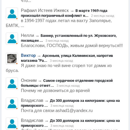
что...
Рафаил Истеев Ижевск
→
В марте 1969 года
произошёл пограничный конфликт н...
2 месяца назад
в 1994-1997 годах летал на вахту Заполярье,
БМПК, ...
Нелли
→
Баннер, установленный по ул. Жуковского,
посвящен ...
3 месяца назад
Благослови, ГОСПОДЬ, живым домой вернуться!!!
Виктор
→
Арсеньев, улица Калининская, напротив
магазина "Ра...
3 месяца назад
Я даже знаю по чей вине сгорел тот домик из
бруса.
Ононим
→
Самое сердечное отделение городской
больницы отмет...
3 месяца назад
Почему не дозвониться до врачей
Владислав
→
До 300 долларов за килограмм: цена на
приморского ...
3 месяца назад
Почта для связи ashad1@yandex.ru
Владислав
→
До 300 долларов за килограмм: цена на
приморского ...
3 месяца назад