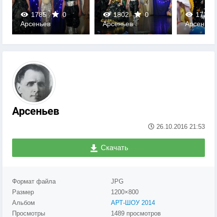
1785
0
1802
0
1720
Арсеньев
Арсеньев
Арсеньев
0
0
0
Арсеньев
26.10.2016
21:53
Скачать
Формат файла
JPG
Размер
1200×800
Альбом
АРТ-ШОУ 2014
Просмотры
1489 просмотров