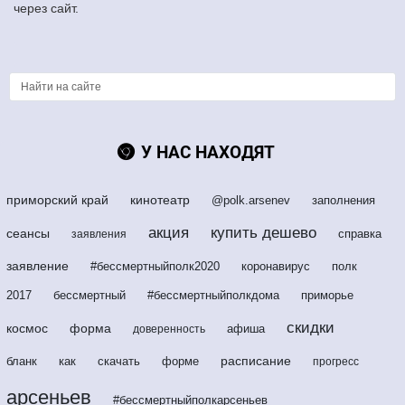
через сайт.
У НАС НАХОДЯТ
приморский край
кинотеатр
@polk.arsenev
заполнения
акция
купить дешево
сеансы
справка
заявления
заявление
#бессмертныйполк2020
коронавирус
полк
2017
бессмертный
#бессмертныйполкдома
приморье
скидки
космос
форма
афиша
доверенность
расписание
бланк
как
скачать
форме
прогресс
арсеньев
#бессмертныйполкарсеньев