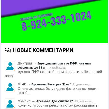
НОВЫЕ КОММЕНТАРИИ
Дмитрий
→
Еще одна выплата от ПФР поступит
россиянам до 31 и...
7 дней назад
мухлют ПФР нет чтоб всем выплатить без всякий
попр...
Mil4k
→
Арсеньев. Ресторан "Грот"
21 день назад
Очень хотелось бы увидеть фото как выглядит
грот б...
Михаил
→
Арсеньев. Где купаться?
25 дней назад
Конечно, угробить речку, а потом рассказывать,